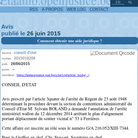
^
-
FR
NL
RSS
A PROPOS
WEB LOG
CONTACT
Avis
publié le
26
juin
2015
Comment obtenir une aide juridique ?
conseil d'etat
source
2015018206
numac
26/06/2015
pub.
--
prom.
moniteur
https://www.ejustice.just.fgov.be/cgi/article_body(...)
CONSEIL D'ETAT
Avis prescrit par l'article 3quater de l'arrêté du Régent du 23 août 1948
déterminant la procédure devant la section du contentieux administratif du
Conseil d'Etat M. Sylvain BOLAND a demandé l'annulation de l'arrêté
ministériel wallon du 12 décembre 2014 arrêtant le plan d'alignement
portant déplacement du sentier vicinal n° 53 à Ferrières.
Cette affaire est inscrite au rôle sous le numéro G/A 216.052/XIII-7344.
Pour le Greffier en chef, Chr. Stassart, Secrétaire en chef.