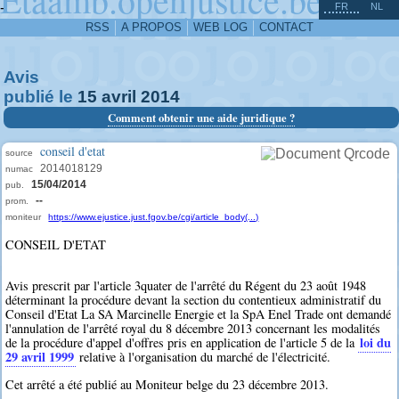
^
-
FR
NL
RSS
A PROPOS
WEB LOG
CONTACT
Avis
publié le
15
avril
2014
Comment obtenir une aide juridique ?
conseil d'etat
source
2014018129
numac
15/04/2014
pub.
--
prom.
moniteur
https://www.ejustice.just.fgov.be/cgi/article_body(...)
CONSEIL D'ETAT
Avis prescrit par l'article 3quater de l'arrêté du Régent du 23 août 1948
déterminant la procédure devant la section du contentieux administratif du
Conseil d'Etat La SA Marcinelle Energie et la SpA Enel Trade ont demandé
l'annulation de l'arrêté royal du 8 décembre 2013 concernant les modalités
loi du
de la procédure d'appel d'offres pris en application de l'article 5 de la
29 avril 1999
relative à l'organisation du marché de l'électricité.
Cet arrêté a été publié au Moniteur belge du 23 décembre 2013.