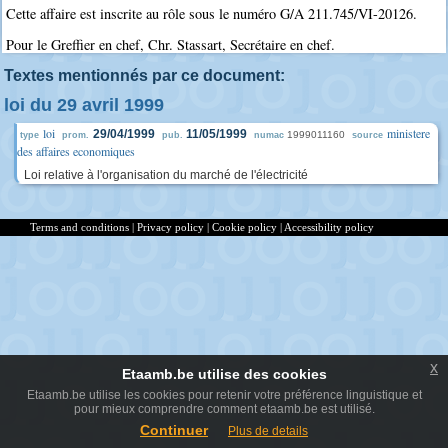
Cette affaire est inscrite au rôle sous le numéro G/A 211.745/VI-20126.
Pour le Greffier en chef, Chr. Stassart, Secrétaire en chef.
Textes mentionnés par ce document:
loi du 29 avril 1999
loi
ministere
29/04/1999
11/05/1999
1999011160
type
prom.
pub.
numac
source
des affaires economiques
Loi relative à l'organisation du marché de l'électricité
Terms and conditions
|
Privacy policy
|
Cookie policy
|
Accessibility policy
x
Etaamb.be utilise des cookies
Etaamb.be utilise les cookies pour retenir votre préférence linguistique et
pour mieux comprendre comment etaamb.be est utilisé.
Continuer
Plus de details