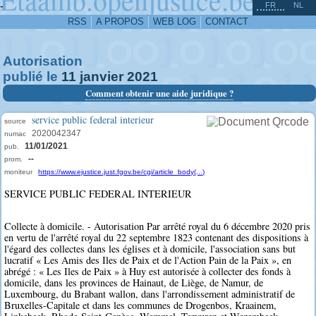
^
-
FR
NL
RSS
A PROPOS
WEB LOG
CONTACT
Autorisation
publié le
11
janvier
2021
Comment obtenir une aide juridique ?
service public federal interieur
source
2020042347
numac
11/01/2021
pub.
--
prom.
moniteur
https://www.ejustice.just.fgov.be/cgi/article_body(...)
SERVICE PUBLIC FEDERAL INTERIEUR
Collecte à domicile. - Autorisation Par arrêté royal du 6 décembre 2020 pris
en vertu de l'arrêté royal du 22 septembre 1823 contenant des dispositions à
l'égard des collectes dans les églises et à domicile, l'association sans but
lucratif « Les Amis des Iles de Paix et de l'Action Pain de la Paix », en
abrégé : « Les Iles de Paix » à Huy est autorisée à collecter des fonds à
domicile, dans les provinces de Hainaut, de Liège, de Namur, de
Luxembourg, du Brabant wallon, dans l'arrondissement administratif de
Bruxelles-Capitale et dans les communes de Drogenbos, Kraainem,