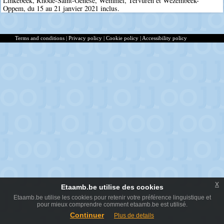
Linkebeek, Rhode-Saint-Genèse, Wemmel, Tervuren et Wezembeek-
Oppem, du 15 au 21 janvier 2021 inclus.
Terms and conditions
|
Privacy policy
|
Cookie policy
|
Accessibility policy
x
Etaamb.be utilise des cookies
Etaamb.be utilise les cookies pour retenir votre préférence linguistique et
pour mieux comprendre comment etaamb.be est utilisé.
Continuer
Plus de details