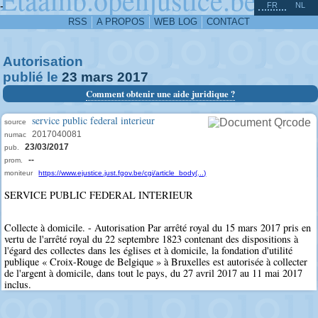
^
-
FR
NL
RSS
A PROPOS
WEB LOG
CONTACT
Autorisation
publié le
23
mars
2017
Comment obtenir une aide juridique ?
service public federal interieur
source
2017040081
numac
23/03/2017
pub.
--
prom.
moniteur
https://www.ejustice.just.fgov.be/cgi/article_body(...)
SERVICE PUBLIC FEDERAL INTERIEUR
Collecte à domicile. - Autorisation Par arrêté royal du 15 mars 2017 pris en
vertu de l'arrêté royal du 22 septembre 1823 contenant des dispositions à
l'égard des collectes dans les églises et à domicile, la fondation d'utilité
publique « Croix-Rouge de Belgique » à Bruxelles est autorisée à collecter
de l'argent à domicile, dans tout le pays, du 27 avril 2017 au 11 mai 2017
inclus.