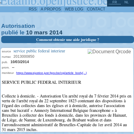
^
-
FR
NL
RSS
A PROPOS
WEB LOG
CONTACT
Autorisation
publié le
10
mars
2014
Comment obtenir une aide juridique ?
service public federal interieur
source
2013000850
numac
10/03/2014
pub.
--
prom.
moniteur
https://www.ejustice.just.fgov.be/cgi/article_body(...)
SERVICE PUBLIC FEDERAL INTERIEUR
Collecte à domicile. - Autorisation Un arrêté royal du 7 février 2014 pris en
vertu de l'arrêté royal du 22 septembre 1823 contenant des dispositions à
l'égard des collectes dans les églises et à domicile, autorise l'association
sans but lucratif « Amnesty International Belgique francophone » à
Bruxelles à collecter des fonds à domicile, dans les provinces de Hainaut,
de Liège, de Namur, de Luxembourg, du Brabant wallon et dans
l'arrondissement administratif de Bruxelles-Capitale du 1er avril 2014 au
31 mars 2015 inclus.