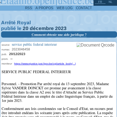
^
-
FR
NL
RSS
A PROPOS
WEB LOG
CONTACT
Arrêté Royal
publié le
20
décembre
2023
Comment obtenir une aide juridique ?
service public federal interieur
source
2023046458
numac
20/12/2023
pub.
--
prom.
moniteur
https://www.ejustice.just.fgov.be/cgi/article_body(...)
SERVICE PUBLIC FEDERAL INTERIEUR
Personnel. - Promotion Par arrêté royal du 13 septembre 2023, Madame
Sylvie VANDER DONCKT est promue par avancement à la classe
supérieure dans la classe A2 avec le titre d'Attaché au Service Public
Fédéral Intérieur dans un emploi du cadre linguistique français, à partir du
1er juin 2023.
Conformément aux lois coordonnées sur le Conseil d'Etat, un recours peut
être introduit endéans les soixante jours après cette publication. La requête
doit être envoyée sous pli recommandé à la poste, au Conseil d'Etat, rue de