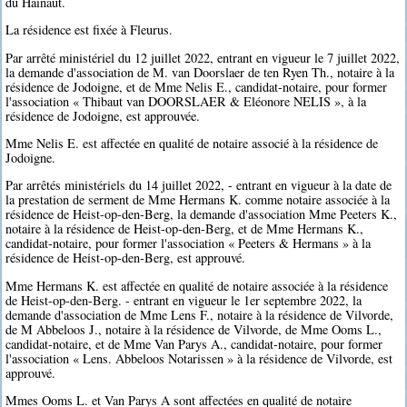
du Hainaut.
La résidence est fixée à Fleurus.
Par arrêté ministériel du 12 juillet 2022, entrant en vigueur le 7 juillet 2022,
la demande d'association de M. van Doorslaer de ten Ryen Th., notaire à la
résidence de Jodoigne, et de Mme Nelis E., candidat-notaire, pour former
l'association « Thibaut van DOORSLAER & Eléonore NELIS », à la
résidence de Jodoigne, est approuvée.
Mme Nelis E. est affectée en qualité de notaire associé à la résidence de
Jodoigne.
Par arrêtés ministériels du 14 juillet 2022, - entrant en vigueur à la date de
la prestation de serment de Mme Hermans K. comme notaire associée à la
résidence de Heist-op-den-Berg, la demande d'association Mme Peeters K.,
notaire à la résidence de Heist-op-den-Berg, et de Mme Hermans K.,
candidat-notaire, pour former l'association « Peeters & Hermans » à la
résidence de Heist-op-den-Berg, est approuvé.
Mme Hermans K. est affectée en qualité de notaire associée à la résidence
de Heist-op-den-Berg. - entrant en vigueur le 1er septembre 2022, la
demande d'association de Mme Lens F., notaire à la résidence de Vilvorde,
de M Abbeloos J., notaire à la résidence de Vilvorde, de Mme Ooms L.,
candidat-notaire, et de Mme Van Parys A., candidat-notaire, pour former
l'association « Lens. Abbeloos Notarissen » à la résidence de Vilvorde, est
approuvé.
Mmes Ooms L. et Van Parys A sont affectées en qualité de notaire