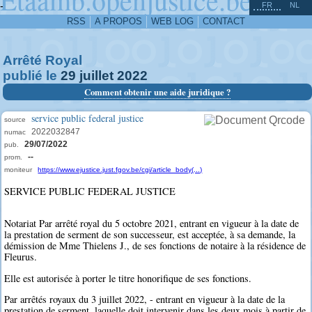
^
-
FR
NL
RSS
A PROPOS
WEB LOG
CONTACT
Arrêté Royal
publié le
29
juillet
2022
Comment obtenir une aide juridique ?
service public federal justice
source
2022032847
numac
29/07/2022
pub.
--
prom.
moniteur
https://www.ejustice.just.fgov.be/cgi/article_body(...)
SERVICE PUBLIC FEDERAL JUSTICE
Notariat Par arrêté royal du 5 octobre 2021, entrant en vigueur à la date de
la prestation de serment de son successeur, est acceptée, à sa demande, la
démission de Mme Thielens J., de ses fonctions de notaire à la résidence de
Fleurus.
Elle est autorisée à porter le titre honorifique de ses fonctions.
Par arrêtés royaux du 3 juillet 2022, - entrant en vigueur à la date de la
prestation de serment, laquelle doit intervenir dans les deux mois à partir de