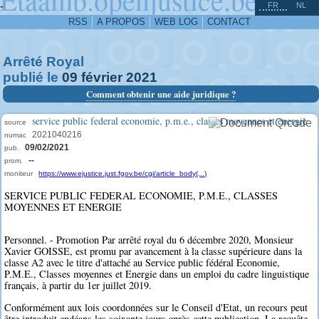
^
-
FR
NL
RSS
A PROPOS
WEB LOG
CONTACT
Arrêté Royal
publié le
09
février
2021
Comment obtenir une aide juridique ?
service public federal economie, p.m.e., classes moyennes et energie
source
2021040216
numac
09/02/2021
pub.
--
prom.
moniteur
https://www.ejustice.just.fgov.be/cgi/article_body(...)
SERVICE PUBLIC FEDERAL ECONOMIE, P.M.E., CLASSES
MOYENNES ET ENERGIE
Personnel. - Promotion Par arrêté royal du 6 décembre 2020, Monsieur
Xavier GOISSE, est promu par avancement à la classe supérieure dans la
classe A2 avec le titre d'attaché au Service public fédéral Economie,
P.M.E., Classes moyennes et Energie dans un emploi du cadre linguistique
français, à partir du 1er juillet 2019.
Conformément aux lois coordonnées sur le Conseil d'Etat, un recours peut
être introduit endéans les soixante jours après cette publication. La requête