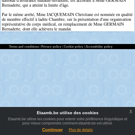
national d'assurance maladie-invalidité, est accordée à Mme GERMAIN
Bernadette, qui a atteint la limite d'âge.
Par le même arrêté, Mme JACQUEMAIN Christiane est nommée en qualité
de membre effectif à ladite Chambre, sur la présentation d'une organisation
représentative du corps médical, en remplacement de Mme GERMAIN
Bernadette, dont elle achèvera le mandat.
Terms and conditions
|
Privacy policy
|
Cookie policy
|
Accessibility policy
x
Etaamb.be utilise des cookies
Etaamb.be utilise les cookies pour retenir votre préférence linguistique et
pour mieux comprendre comment etaamb.be est utilisé.
Continuer
Plus de details