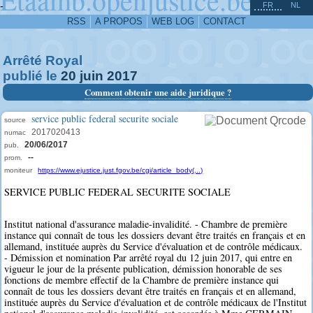
^
-
FR
NL
RSS
A PROPOS
WEB LOG
CONTACT
Arrêté Royal
publié le
20
juin
2017
Comment obtenir une aide juridique ?
service public federal securite sociale
source
2017020413
numac
20/06/2017
pub.
--
prom.
moniteur
https://www.ejustice.just.fgov.be/cgi/article_body(...)
SERVICE PUBLIC FEDERAL SECURITE SOCIALE
Institut national d'assurance maladie-invalidité. - Chambre de première
instance qui connaît de tous les dossiers devant être traités en français et en
allemand, instituée auprès du Service d'évaluation et de contrôle médicaux.
- Démission et nomination Par arrêté royal du 12 juin 2017, qui entre en
vigueur le jour de la présente publication, démission honorable de ses
fonctions de membre effectif de la Chambre de première instance qui
connaît de tous les dossiers devant être traités en français et en allemand,
instituée auprès du Service d'évaluation et de contrôle médicaux de l'Institut