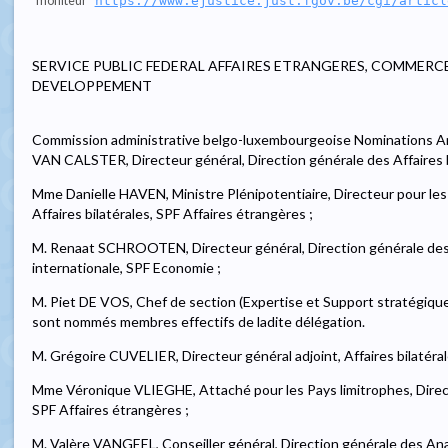
moniteur
https://www.ejustice.just.fgov.be/cgi/articl
SERVICE PUBLIC FEDERAL AFFAIRES ETRANGERES, COMMERC
DEVELOPPEMENT
Commission administrative belgo-luxembourgeoise Nominations Ar
VAN CALSTER, Directeur général, Direction générale des Affaires bi
Mme Danielle HAVEN, Ministre Plénipotentiaire, Directeur pour les
Affaires bilatérales, SPF Affaires étrangères ;
M. Renaat SCHROOTEN, Directeur général, Direction générale de
internationale, SPF Economie ;
M. Piet DE VOS, Chef de section (Expertise et Support stratégique
sont nommés membres effectifs de ladite délégation.
M. Grégoire CUVELIER, Directeur général adjoint, Affaires bilatéral
Mme Véronique VLIEGHE, Attaché pour les Pays limitrophes, Directi
SPF Affaires étrangères ;
M. Valère VANGEEL, Conseiller général, Direction générale des A