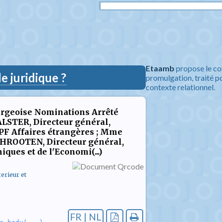
Etaamb
propose le co
 juridique ?
promulgation, traité po
contexte relationnel.
rgeoise Nominations Arrêté
ALSTER, Directeur général,
SPF Affaires étrangères ; Mme
CHROOTEN, Directeur général,
ues et de l'Economi(...)
erieur et
FR | NL