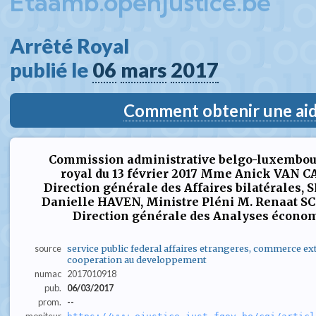
Etaamb.openjustice.be
Arrêté Royal  
publié le 
06
mars
2017
Comment obtenir une aide
Commission administrative belgo-luxembou
royal du 13 février 2017 Mme Anick VAN C
Direction générale des Affaires bilatérales, 
Danielle HAVEN, Ministre Pléni M. Renaat S
Direction générale des Analyses économiq
source
service public federal affaires etrangeres, commerce ext
cooperation au developpement
numac
2017010918
pub.
06/03/2017
prom.
--