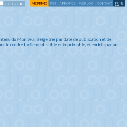
-
-
-
-
VIE PRIVÉE
RSS
A PROPOS
WEB LOG
CONTACT
FR
NL
ntenu du Moniteur Belge trié par date de publication et de
ur le rendre facilement lisible et imprimable, et enrichi par un