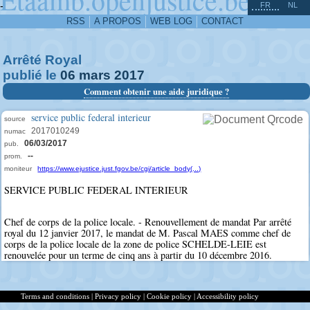
^
-
FR
NL
RSS
A PROPOS
WEB LOG
CONTACT
Arrêté Royal
publié le
06
mars
2017
Comment obtenir une aide juridique ?
service public federal interieur
source
2017010249
numac
06/03/2017
pub.
--
prom.
moniteur
https://www.ejustice.just.fgov.be/cgi/article_body(...)
SERVICE PUBLIC FEDERAL INTERIEUR
Chef de corps de la police locale. - Renouvellement de mandat Par arrêté
royal du 12 janvier 2017, le mandat de M. Pascal MAES comme chef de
corps de la police locale de la zone de police SCHELDE-LEIE est
renouvelée pour un terme de cinq ans à partir du 10 décembre 2016.
Terms and conditions
|
Privacy policy
|
Cookie policy
|
Accessibility policy