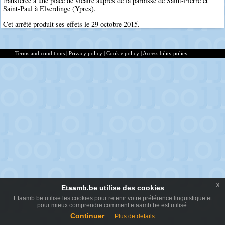
transférée à une place de vicaire auprès de la paroisse de Saint-Pierre et
Saint-Paul à Elverdinge (Ypres).
Cet arrêté produit ses effets le 29 octobre 2015.
Terms and conditions
|
Privacy policy
|
Cookie policy
|
Accessibility policy
x
Etaamb.be utilise des cookies
Etaamb.be utilise les cookies pour retenir votre préférence linguistique et
pour mieux comprendre comment etaamb.be est utilisé.
Continuer
Plus de details