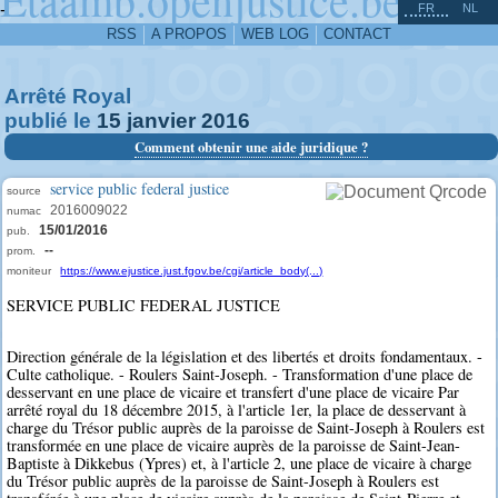
^
-
FR
NL
RSS
A PROPOS
WEB LOG
CONTACT
Arrêté Royal
publié le
15
janvier
2016
Comment obtenir une aide juridique ?
service public federal justice
source
2016009022
numac
15/01/2016
pub.
--
prom.
moniteur
https://www.ejustice.just.fgov.be/cgi/article_body(...)
SERVICE PUBLIC FEDERAL JUSTICE
Direction générale de la législation et des libertés et droits fondamentaux. -
Culte catholique. - Roulers Saint-Joseph. - Transformation d'une place de
desservant en une place de vicaire et transfert d'une place de vicaire Par
arrêté royal du 18 décembre 2015, à l'article 1er, la place de desservant à
charge du Trésor public auprès de la paroisse de Saint-Joseph à Roulers est
transformée en une place de vicaire auprès de la paroisse de Saint-Jean-
Baptiste à Dikkebus (Ypres) et, à l'article 2, une place de vicaire à charge
du Trésor public auprès de la paroisse de Saint-Joseph à Roulers est