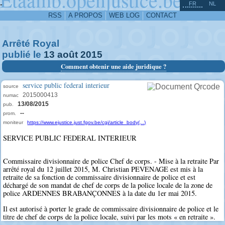
^
-
FR
NL
RSS
A PROPOS
WEB LOG
CONTACT
Arrêté Royal
publié le
13
août
2015
Comment obtenir une aide juridique ?
service public federal interieur
source
2015000413
numac
13/08/2015
pub.
--
prom.
moniteur
https://www.ejustice.just.fgov.be/cgi/article_body(...)
SERVICE PUBLIC FEDERAL INTERIEUR
Commissaire divisionnaire de police Chef de corps. - Mise à la retraite Par
arrêté royal du 12 juillet 2015, M. Christian PEVENAGE est mis à la
retraite de sa fonction de commissaire divisionnaire de police et est
déchargé de son mandat de chef de corps de la police locale de la zone de
police ARDENNES BRABANÇONNES à la date du 1er mai 2015.
Il est autorisé à porter le grade de commissaire divisionnaire de police et le
titre de chef de corps de la police locale, suivi par les mots « en retraite ».