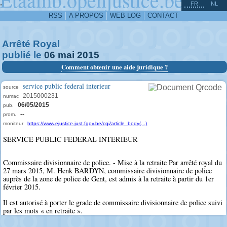
^
-
FR
NL
RSS
A PROPOS
WEB LOG
CONTACT
Arrêté Royal
publié le
06
mai
2015
Comment obtenir une aide juridique ?
service public federal interieur
source
2015000231
numac
06/05/2015
pub.
--
prom.
moniteur
https://www.ejustice.just.fgov.be/cgi/article_body(...)
SERVICE PUBLIC FEDERAL INTERIEUR
Commissaire divisionnaire de police. - Mise à la retraite Par arrêté royal du
27 mars 2015, M. Henk BARDYN, commissaire divisionnaire de police
auprès de la zone de police de Gent, est admis à la retraite à partir du 1er
février 2015.
Il est autorisé à porter le grade de commissaire divisionnaire de police suivi
par les mots « en retraite ».