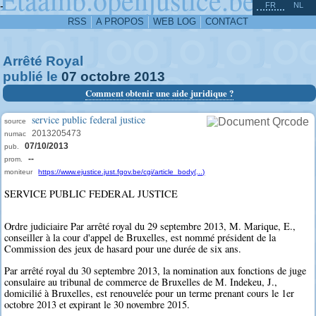
^
-
FR
NL
RSS
A PROPOS
WEB LOG
CONTACT
Arrêté Royal
publié le
07
octobre
2013
Comment obtenir une aide juridique ?
service public federal justice
source
2013205473
numac
07/10/2013
pub.
--
prom.
moniteur
https://www.ejustice.just.fgov.be/cgi/article_body(...)
SERVICE PUBLIC FEDERAL JUSTICE
Ordre judiciaire Par arrêté royal du 29 septembre 2013, M. Marique, E.,
conseiller à la cour d'appel de Bruxelles, est nommé président de la
Commission des jeux de hasard pour une durée de six ans.
Par arrêté royal du 30 septembre 2013, la nomination aux fonctions de juge
consulaire au tribunal de commerce de Bruxelles de M. Indekeu, J.,
domicilié à Bruxelles, est renouvelée pour un terme prenant cours le 1er
octobre 2013 et expirant le 30 novembre 2015.