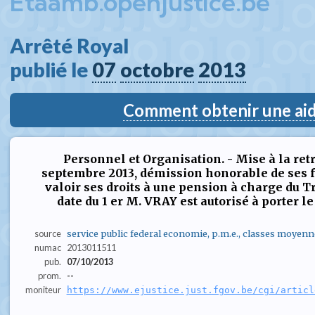
Etaamb.openjustice.be
Arrêté Royal  
publié le 
07
octobre
2013
Comment obtenir une aide
Personnel et Organisation. - Mise à la retr
septembre 2013, démission honorable de ses fo
valoir ses droits à une pension à charge du Tr
date du 1 er M. VRAY est autorisé à porter le
source
service public federal economie, p.m.e., classes moyenn
numac
2013011511
pub.
07/10/2013
prom.
--
moniteur
https://www.ejustice.just.fgov.be/cgi/articl