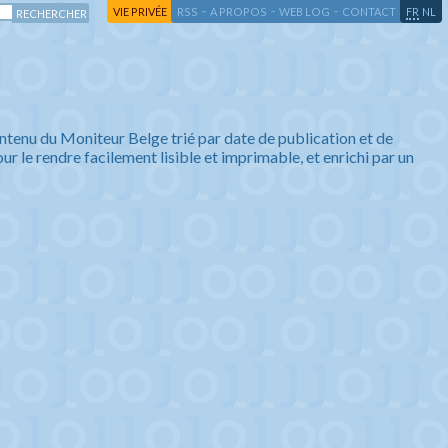
-
-
-
-
VIE PRIVÉE
RSS
A PROPOS
WEB LOG
CONTACT
FR
NL
ntenu du Moniteur Belge trié par date de publication et de
ur le rendre facilement lisible et imprimable, et enrichi par un