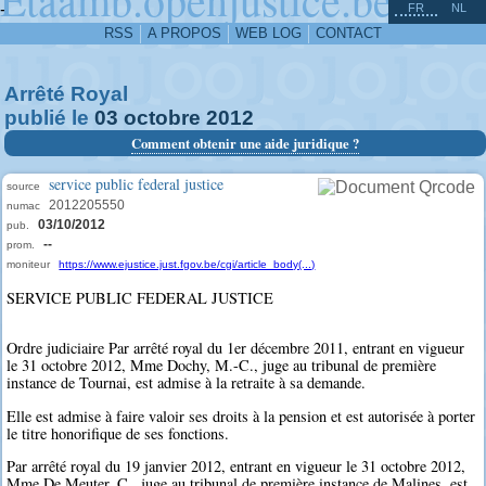
^
-
FR
NL
RSS
A PROPOS
WEB LOG
CONTACT
Arrêté Royal
publié le
03
octobre
2012
Comment obtenir une aide juridique ?
service public federal justice
source
2012205550
numac
03/10/2012
pub.
--
prom.
moniteur
https://www.ejustice.just.fgov.be/cgi/article_body(...)
SERVICE PUBLIC FEDERAL JUSTICE
Ordre judiciaire Par arrêté royal du 1er décembre 2011, entrant en vigueur
le 31 octobre 2012, Mme Dochy, M.-C., juge au tribunal de première
instance de Tournai, est admise à la retraite à sa demande.
Elle est admise à faire valoir ses droits à la pension et est autorisée à porter
le titre honorifique de ses fonctions.
Par arrêté royal du 19 janvier 2012, entrant en vigueur le 31 octobre 2012,
Mme De Meuter, C., juge au tribunal de première instance de Malines, est