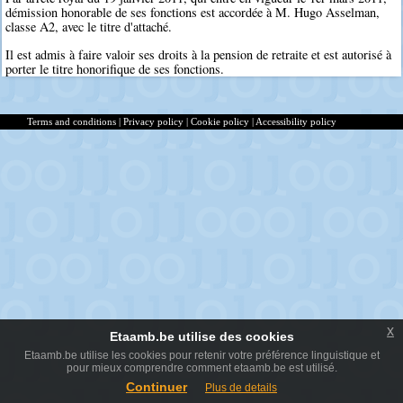
démission honorable de ses fonctions est accordée à M. Hugo Asselman,
classe A2, avec le titre d'attaché.
Il est admis à faire valoir ses droits à la pension de retraite et est autorisé à
porter le titre honorifique de ses fonctions.
Terms and conditions
|
Privacy policy
|
Cookie policy
|
Accessibility policy
x
Etaamb.be utilise des cookies
Etaamb.be utilise les cookies pour retenir votre préférence linguistique et
pour mieux comprendre comment etaamb.be est utilisé.
Continuer
Plus de details