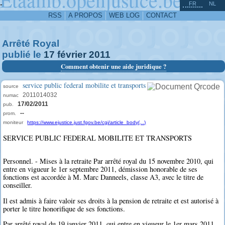
^
-
FR
NL
RSS
A PROPOS
WEB LOG
CONTACT
Arrêté Royal
publié le
17
février
2011
Comment obtenir une aide juridique ?
service public federal mobilite et transports
source
2011014032
numac
17/02/2011
pub.
--
prom.
moniteur
https://www.ejustice.just.fgov.be/cgi/article_body(...)
SERVICE PUBLIC FEDERAL MOBILITE ET TRANSPORTS
Personnel. - Mises à la retraite Par arrêté royal du 15 novembre 2010, qui
entre en vigueur le 1er septembre 2011, démission honorable de ses
fonctions est accordée à M. Marc Danneels, classe A3, avec le titre de
conseiller.
Il est admis à faire valoir ses droits à la pension de retraite et est autorisé à
porter le titre honorifique de ses fonctions.
Par arrêté royal du 19 janvier 2011, qui entre en vigueur le 1er mars 2011,