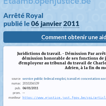
Etaamb.openjustice.be
Arrêté Royal  
publié le 
06
janvier
2011
Comment obtenir une aide
Juridictions du travail. - Démission Par arrê
démission honorable de ses fonctions de ju
d'employeur au tribunal du travail de Charle
Adrien, à la fin du m
source
service public federal emploi, travail et concertation soc
numac
2010206539
pub.
06/01/2011
prom.
--
moniteur
https://www.ejustice.just.fgov.be/cgi/articl