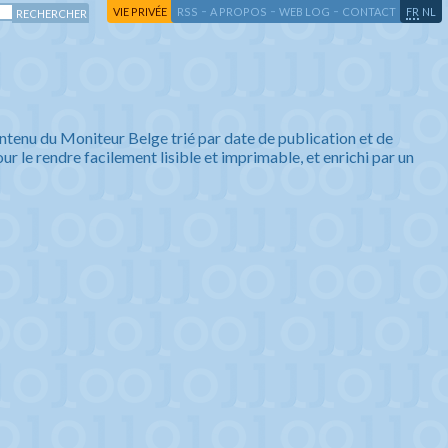
-
-
-
-
VIE PRIVÉE
RSS
A PROPOS
WEB LOG
CONTACT
FR
NL
ntenu du Moniteur Belge trié par date de publication et de
ur le rendre facilement lisible et imprimable, et enrichi par un