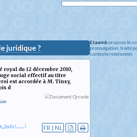
Etaamb
propose le co
 juridique ?
promulgation, traité po
contexte relationnel.
té royal du 12 décembre 2010,
ge social effectif au titre
roi est accordée à M. Tinsy,
ois d
iale
e_body(...)
FR | NL