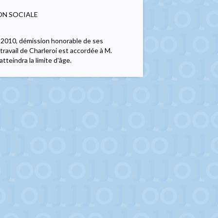
ON SOCIALE
re 2010, démission honorable de ses
 travail de Charleroi est accordée à M.
tteindra la limite d'âge.