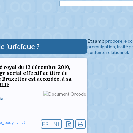
Etaamb
propose le co
 juridique ?
promulgation, traité po
contexte relationnel.
té royal du 12 décembre 2010,
 social effectif au titre de
 Bruxelles est accordée, à sa
RLIE
iale
e_body(...)
FR | NL