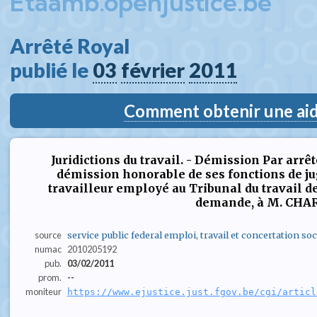
Etaamb.openjustice.be
Arrêté Royal  
publié le 
03
février
2011
Comment obtenir une aide
Juridictions du travail. - Démission Par arrê
démission honorable de ses fonctions de juge
travailleur employé au Tribunal du travail de
demande, à M. CHA
source
service public federal emploi, travail et concertation soc
numac
2010205192
pub.
03/02/2011
prom.
--
moniteur
https://www.ejustice.just.fgov.be/cgi/articl