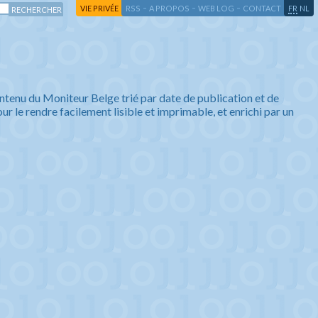
-
-
-
-
VIE PRIVÉE
RSS
A PROPOS
WEB LOG
CONTACT
FR
NL
ntenu du Moniteur Belge trié par date de publication et de
ur le rendre facilement lisible et imprimable, et enrichi par un