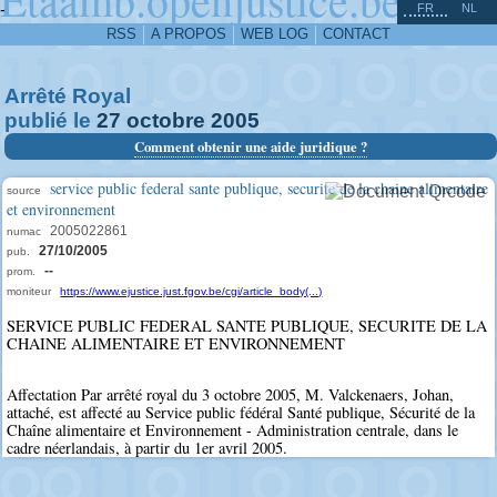
^
-
FR
NL
RSS
A PROPOS
WEB LOG
CONTACT
Arrêté Royal
publié le
27
octobre
2005
Comment obtenir une aide juridique ?
service public federal sante publique, securite de la chaine alimentaire
source
et environnement
2005022861
numac
27/10/2005
pub.
--
prom.
moniteur
https://www.ejustice.just.fgov.be/cgi/article_body(...)
SERVICE PUBLIC FEDERAL SANTE PUBLIQUE, SECURITE DE LA
CHAINE ALIMENTAIRE ET ENVIRONNEMENT
Affectation Par arrêté royal du 3 octobre 2005, M. Valckenaers, Johan,
attaché, est affecté au Service public fédéral Santé publique, Sécurité de la
Chaîne alimentaire et Environnement - Administration centrale, dans le
cadre néerlandais, à partir du 1er avril 2005.