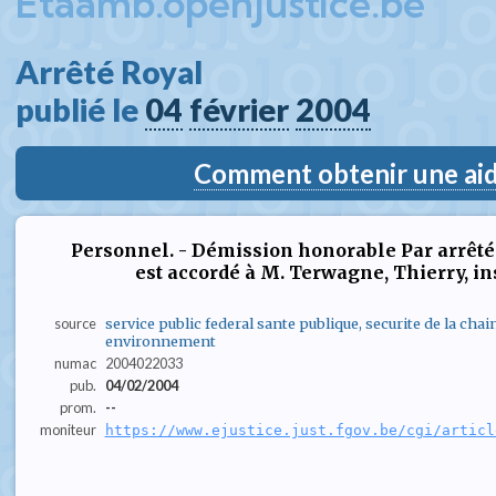
Etaamb.openjustice.be
Arrêté Royal  
publié le 
04
février
2004
Comment obtenir une aide
Personnel. - Démission honorable Par arrêté 
est accordé à M. Terwagne, Thierry, insp
source
service public federal sante publique, securite de la chai
environnement
numac
2004022033
pub.
04/02/2004
prom.
--
moniteur
https://www.ejustice.just.fgov.be/cgi/articl