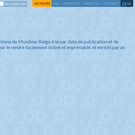
-
-
-
-
VIE PRIVÉE
RSS
A PROPOS
WEB LOG
CONTACT
FR
NL
ntenu du Moniteur Belge trié par date de publication et de
ur le rendre facilement lisible et imprimable, et enrichi par un