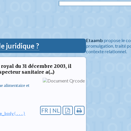
Etaamb
propose le co
 juridique ?
promulgation, traité po
contexte relationnel.
royal du 31 décembre 2003, il
ecteur sanitaire a(...)
ne alimentaire et
FR | NL
e_body(...)