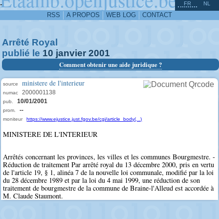
^
-
FR
NL
RSS
A PROPOS
WEB LOG
CONTACT
Arrêté Royal
publié le
10
janvier
2001
Comment obtenir une aide juridique ?
ministere de l'interieur
source
2000001138
numac
10/01/2001
pub.
--
prom.
moniteur
https://www.ejustice.just.fgov.be/cgi/article_body(...)
MINISTERE DE L'INTERIEUR
Arrêtés concernant les provinces, les villes et les communes Bourgmestre. -
Réduction de traitement Par arrêté royal du 13 décembre 2000, pris en vertu
de l'article 19, § 1, alinéa 7 de la nouvelle loi communale, modifié par la loi
du 28 décembre 1989 et par la loi du 4 mai 1999, une réduction de son
traitement de bourgmestre de la commune de Braine-l'Alleud est accordée à
M. Claude Staumont.