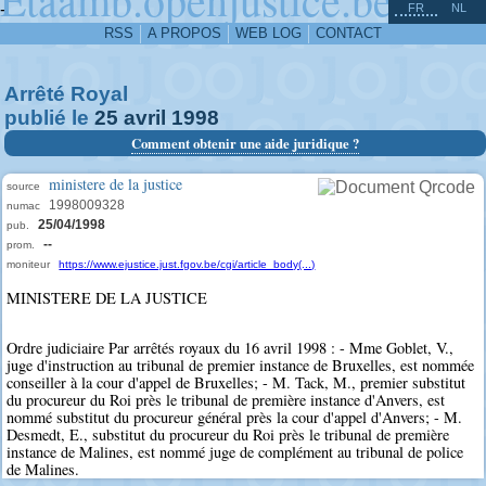
^
-
FR
NL
RSS
A PROPOS
WEB LOG
CONTACT
Arrêté Royal
publié le
25
avril
1998
Comment obtenir une aide juridique ?
ministere de la justice
source
1998009328
numac
25/04/1998
pub.
--
prom.
moniteur
https://www.ejustice.just.fgov.be/cgi/article_body(...)
MINISTERE DE LA JUSTICE
Ordre judiciaire Par arrêtés royaux du 16 avril 1998 : - Mme Goblet, V.,
juge d'instruction au tribunal de premier instance de Bruxelles, est nommée
conseiller à la cour d'appel de Bruxelles; - M. Tack, M., premier substitut
du procureur du Roi près le tribunal de première instance d'Anvers, est
nommé substitut du procureur général près la cour d'appel d'Anvers; - M.
Desmedt, E., substitut du procureur du Roi près le tribunal de première
instance de Malines, est nommé juge de complément au tribunal de police
de Malines.