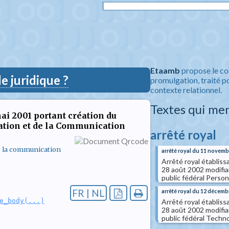
Etaamb
propose le co
 juridique ?
promulgation, traité po
contexte relationnel.
Textes qui me
mai 2001 portant création du
ation et de la Communication
arrêté royal
de la communication
arrêté royal du 11 novemb
Arrêté royal établissa
28 août 2002 modifian
public fédéral Perso
FR | NL
arrêté royal du 12 décemb
e_body(...)
Arrêté royal établissa
28 août 2002 modifian
public fédéral Techn