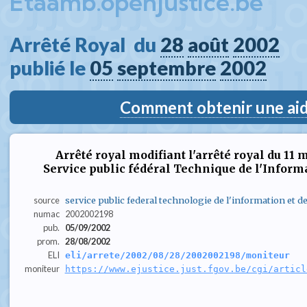
Etaamb.openjustice.be
Arrêté Royal  du 
28
août
2002
publié le 
05
septembre
2002
Comment obtenir une aide
Arrêté royal modifiant l'arrêté royal du 11 
Service public fédéral Technique de l'Inform
source
service public federal technologie de l'information et 
numac
2002002198
pub.
05/09/2002
prom.
28/08/2002
ELI
eli/arrete/2002/08/28/2002002198/moniteur
moniteur
https://www.ejustice.just.fgov.be/cgi/articl