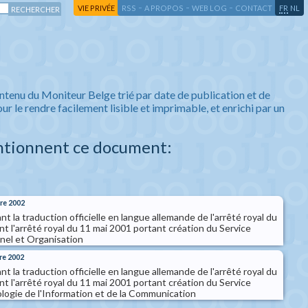
-
-
-
-
VIE PRIVÉE
RSS
A PROPOS
WEB LOG
CONTACT
FR
NL
ntenu du Moniteur Belge trié par date de publication et de
ur le rendre facilement lisible et imprimable, et enrichi par un
ntionnent ce document:
re 2002
nt la traduction officielle en langue allemande de l'arrêté royal du
t l'arrêté royal du 11 mai 2001 portant création du Service
nnel et Organisation
re 2002
nt la traduction officielle en langue allemande de l'arrêté royal du
t l'arrêté royal du 11 mai 2001 portant création du Service
ologie de l'Information et de la Communication