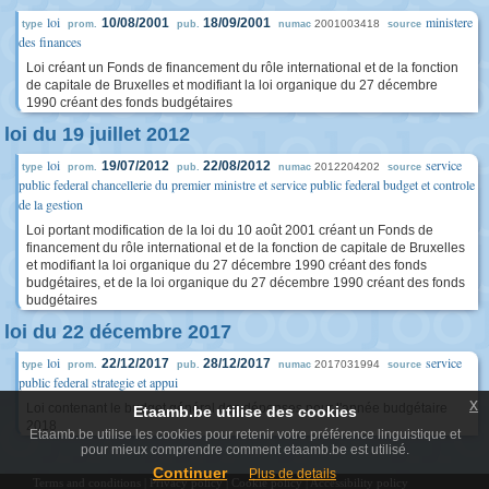
loi
ministere
10/08/2001
18/09/2001
2001003418
type
prom.
pub.
numac
source
des finances
Loi créant un Fonds de financement du rôle international et de la fonction
de capitale de Bruxelles et modifiant la loi organique du 27 décembre
1990 créant des fonds budgétaires
loi du 19 juillet 2012
loi
service
19/07/2012
22/08/2012
2012204202
type
prom.
pub.
numac
source
public federal chancellerie du premier ministre et service public federal budget et controle
de la gestion
Loi portant modification de la loi du 10 août 2001 créant un Fonds de
financement du rôle international et de la fonction de capitale de Bruxelles
et modifiant la loi organique du 27 décembre 1990 créant des fonds
budgétaires, et de la loi organique du 27 décembre 1990 créant des fonds
budgétaires
loi du 22 décembre 2017
loi
service
22/12/2017
28/12/2017
2017031994
type
prom.
pub.
numac
source
public federal strategie et appui
x
Loi contenant le budget général des dépenses pour l'année budgétaire
Etaamb.be utilise des cookies
2018
Etaamb.be utilise les cookies pour retenir votre préférence linguistique et
pour mieux comprendre comment etaamb.be est utilisé.
Continuer
Plus de details
Terms and conditions
|
Privacy policy
|
Cookie policy
|
Accessibility policy