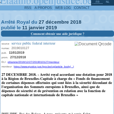
^
-
FR
NL
RSS
A PROPOS
WEB LOG
CONTACT
Arrêté Royal du
27
décembre
2018
publié le
11
janvier
2019
Comment obtenir une aide juridique ?
service public federal interieur
source
2019010127
numac
11/01/2019
pub.
27/12/2018
prom.
ELI
eli/arrete/2018/12/27/2019010127/moniteur
moniteur
https://www.ejustice.just.fgov.be/cgi/article_body(...)
27 DECEMBRE 2018. - Arrêté royal accordant une dotation pour 2018
à la Région de Bruxelles-Capitale à charge du « Fonds de financement
de certaines dépenses effectuées qui sont liées à la sécurité découlant de
l'organisation des Sommets européens à Bruxelles, ainsi que de
dépenses de sécurité et de prévention en relation avec la fonction de
capitale nationale et internationale de Bruxelles »
PHILIPPE, Roi des Belges, A tous, présents et à venir, Salut.