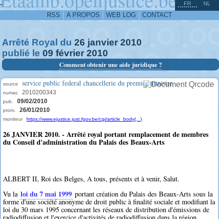
^
-
FR
NL
RSS
A PROPOS
WEB LOG
CONTACT
Arrêté Royal du
26
janvier
2010
publié le
09
février
2010
Comment obtenir une aide juridique ?
service public federal chancellerie du premier ministre
source
2010200343
numac
09/02/2010
pub.
26/01/2010
prom.
moniteur
https://www.ejustice.just.fgov.be/cgi/article_body(...)
26 JANVIER 2010. - Arrêté royal portant remplacement de membres
du Conseil d'administration du Palais des Beaux-Arts
ALBERT II, Roi des Belges, A tous, présents et à venir, Salut.
loi du 7 mai 1999
Vu la
portant création du Palais des Beaux-Arts sous la
forme d'une société anonyme de droit public à finalité sociale et modifiant la
loi du 30 mars 1995 concernant les réseaux de distribution d'émissions de
radiodiffusion et l'exercice d'activités de radiodiffusion dans la région