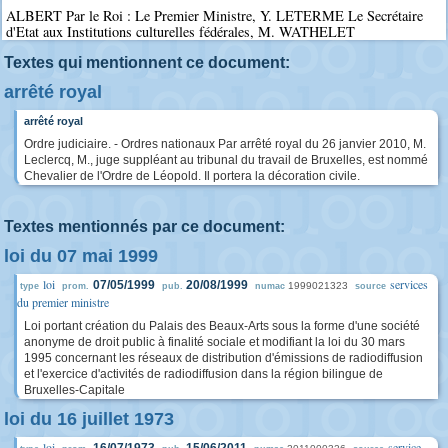
ALBERT Par le Roi : Le Premier Ministre, Y. LETERME Le Secrétaire
d'Etat aux Institutions culturelles fédérales, M. WATHELET
Textes qui mentionnent ce document:
arrêté royal
arrêté royal
Ordre judiciaire. - Ordres nationaux Par arrêté royal du 26 janvier 2010, M.
Leclercq, M., juge suppléant au tribunal du travail de Bruxelles, est nommé
Chevalier de l'Ordre de Léopold. Il portera la décoration civile.
Textes mentionnés par ce document:
loi du 07 mai 1999
loi
services
07/05/1999
20/08/1999
1999021323
type
prom.
pub.
numac
source
du premier ministre
Loi portant création du Palais des Beaux-Arts sous la forme d'une société
anonyme de droit public à finalité sociale et modifiant la loi du 30 mars
1995 concernant les réseaux de distribution d'émissions de radiodiffusion
et l'exercice d'activités de radiodiffusion dans la région bilingue de
Bruxelles-Capitale
loi du 16 juillet 1973
loi
service