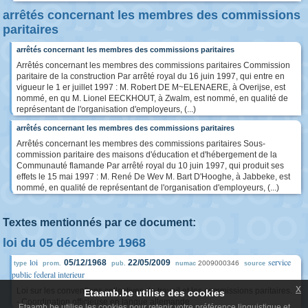
arrêtés concernant les membres des commissions
paritaires
arrêtés concernant les membres des commissions paritaires
Arrêtés concernant les membres des commissions paritaires Commission
paritaire de la construction Par arrêté royal du 16 juin 1997, qui entre en
vigueur le 1 er juillet 1997 : M. Robert DE M~ELENAERE, à Overijse, est
nommé, en qu M. Lionel EECKHOUT, à Zwalm, est nommé, en qualité de
représentant de l'organisation d'employeurs, (...)
arrêtés concernant les membres des commissions paritaires
Arrêtés concernant les membres des commissions paritaires Sous-
commission paritaire des maisons d'éducation et d'hébergement de la
Communauté flamande Par arrêté royal du 10 juin 1997, qui produit ses
effets le 15 mai 1997 : M. René De Wev M. Bart D'Hooghe, à Jabbeke, est
nommé, en qualité de représentant de l'organisation d'employeurs, (...)
Textes mentionnés par ce document:
loi du 05 décembre 1968
loi
service
05/12/1968
22/05/2009
2009000346
type
prom.
pub.
numac
source
public federal interieur
x
Loi sur les conventions collectives de travail et les commissions paritaires.
Etaamb.be utilise des cookies
- Coordination officieuse en langue allemande
Etaamb.be utilise les cookies pour retenir votre préférence linguistique et