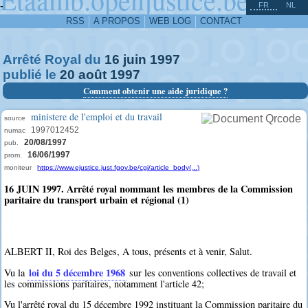
^
-
FR
NL
RSS
A PROPOS
WEB LOG
CONTACT
Arrêté Royal du
16
juin
1997
publié le
20
août
1997
Comment obtenir une aide juridique ?
ministere de l'emploi et du travail
source
1997012452
numac
20/08/1997
pub.
16/06/1997
prom.
moniteur
https://www.ejustice.just.fgov.be/cgi/article_body(...)
16 JUIN 1997. Arrêté royal nommant les membres de la Commission
paritaire du transport urbain et régional (1)
ALBERT II, Roi des Belges, A tous, présents et à venir, Salut.
loi du 5 décembre 1968
Vu la
sur les conventions collectives de travail et
les commissions paritaires, notamment l'article 42;
Vu l'arrêté royal du 15 décembre 1992 instituant la Commission paritaire du