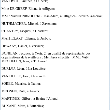
VAN DYCK, Gunther, à Dilbeek;
Mme DE GREEF, Eliane, à Affligem;
MM.: VANDENBROUCKE, Jean-Marc, à Ottignies-Louvain-la-Neuve;
HUTHMACHER, Michel, à Zaventem;
CHANTRY, Jacques, à Charleroi;
MATHELART, Etienne, à Durbuy;
DEWAAY, Daniel, à Verviers;
BONJEAN, Jacques, à Yvoir. 2. en qualité de représentants des
organisations de travailleurs : Membres effectifs : MM.: VAN
MECHELEN, Jean, à Tirlemont;
DURIAU, Léon, à La Louvière;
VAN HULLE, Eric, à Nazareth;
SOREE, Maurice, à Namur;
MOONEN, Dirk, à Anvers;
MARTINEZ, Gilbert, à Braine-l'Alleud;
BUXANT, Marc, à Bruxelles;