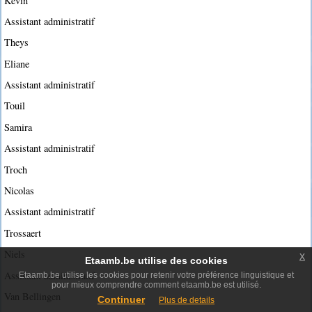
Kevin
Assistant administratif
Theys
Eliane
Assistant administratif
Touil
Samira
Assistant administratif
Troch
Nicolas
Assistant administratif
Trossaert
Niels
x
Etaamb.be utilise des cookies
Assistant administratif
Etaamb.be utilise les cookies pour retenir votre préférence linguistique et
pour mieux comprendre comment etaamb.be est utilisé.
Van Bellingen
Continuer
Plus de details