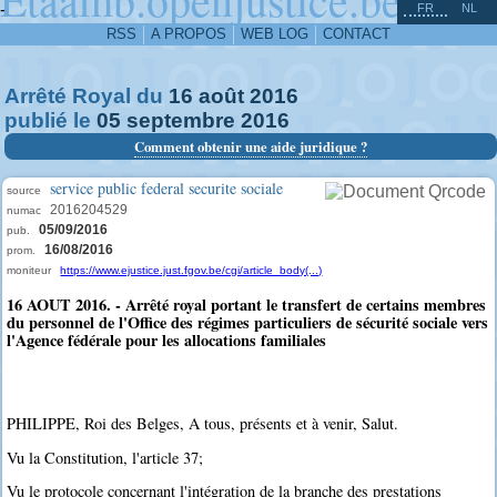
^
-
FR
NL
RSS
A PROPOS
WEB LOG
CONTACT
Arrêté Royal du
16
août
2016
publié le
05
septembre
2016
Comment obtenir une aide juridique ?
service public federal securite sociale
source
2016204529
numac
05/09/2016
pub.
16/08/2016
prom.
moniteur
https://www.ejustice.just.fgov.be/cgi/article_body(...)
16 AOUT 2016. - Arrêté royal portant le transfert de certains membres
du personnel de l'Office des régimes particuliers de sécurité sociale vers
l'Agence fédérale pour les allocations familiales
PHILIPPE, Roi des Belges, A tous, présents et à venir, Salut.
Vu la Constitution, l'article 37;
Vu le protocole concernant l'intégration de la branche des prestations