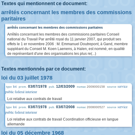
Textes qui mentionnent ce document:
arrêtés concernant les membres des commissions
paritaires
arrêtés concernant les membres des commissions paritaires
Arrêtés concernant les membres des commissions paritaires Conseil
national du Travail Par arrêté royal du 11 janvier 2007, qui produit ses
effets le 1 er novembre 2006 : M. Emmanuel Doutrepont, à Gand, membre
suppléant du Conseil M. Koen Laenens, à Halen, est nommé, en qualité
de représentant d'une des organisations les plus re(...)
Textes mentionnés par ce document:
loi du 03 juillet 1978
loi
service
03/07/1978
12/03/2009
2009000158
type
prom.
pub.
numac
source
public federal interieur
Loi relative aux contrats de travail
loi
service
03/07/1978
03/07/2008
2008000527
type
prom.
pub.
numac
source
public federal interieur
Loi relative aux contrats de travail Coordination officieuse en langue
allemande
loi du 05 décembre 1968