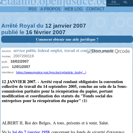
^
-
FR
NL
RSS
A PROPOS
WEB LOG
CONTACT
Arrêté Royal du
12
janvier
2007
publié le
16
février
2007
Comment obtenir une aide juridique ?
service public federal emploi, travail et concertation sociale
source
2007200119
numac
16/02/2007
pub.
12/01/2007
prom.
moniteur
https://www.ejustice.just.fgov.be/cgi/article_body(...)
12 JANVIER 2007. - Arrêté royal rendant obligatoire la convention
collective de travail du 14 septembre 2005, conclue au sein de la Sous-
commission paritaire pour la récupération du papier, portant
modification et coordination des statuts du "Fonds social des
entreprises pour la récupération du papier" (1)
ALBERT II, Roi des Belges, A tous, présents et à venir, Salut.
loi du 7 janvier 1958
Vu la
concernant les fonds de sécurité d'existence,