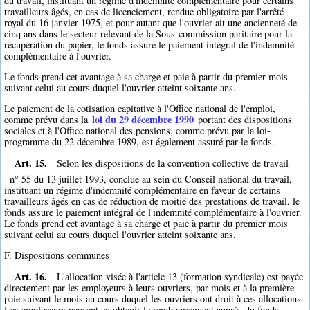
du travail, instituant un régime d'indemnité complémentaire pour certains
travailleurs âgés, en cas de licenciement, rendue obligatoire par l'arrêté
royal du 16 janvier 1975, et pour autant que l'ouvrier ait une ancienneté de
cinq ans dans le secteur relevant de la Sous-commission paritaire pour la
récupération du papier, le fonds assure le paiement intégral de l'indemnité
complémentaire à l'ouvrier.
Le fonds prend cet avantage à sa charge et paie à partir du premier mois
suivant celui au cours duquel l'ouvrier atteint soixante ans.
Le paiement de la cotisation capitative à l'Office national de l'emploi,
loi du 29 décembre 1990
comme prévu dans la
portant des dispositions
sociales et à l'Office national des pensions, comme prévu par la loi-
programme du 22 décembre 1989, est également assuré par le fonds.
Art. 15.
Selon les dispositions de la convention collective de travail
n° 55 du 13 juillet 1993, conclue au sein du Conseil national du travail,
instituant un régime d'indemnité complémentaire en faveur de certains
travailleurs âgés en cas de réduction de moitié des prestations de travail, le
fonds assure le paiement intégral de l'indemnité complémentaire à l'ouvrier.
Le fonds prend cet avantage à sa charge et paie à partir du premier mois
suivant celui au cours duquel l'ouvrier atteint soixante ans.
F. Dispositions communes
Art. 16.
L'allocation visée à l'article 13 (formation syndicale) est payée
directement par les employeurs à leurs ouvriers, par mois et à la première
paie suivant le mois au cours duquel les ouvriers ont droit à ces allocations.
Les employeurs peuvent en obtenir le remboursement auprès du fonds