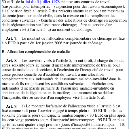
loi du 3 juillet 1978
50 et 51 de la
relative aux contrats de travail
(suspension pour intempéries - suspension pour des raisons économiques),
à l'allocation fixée à l'article 7 des présents statuts et ce pour un maximum
de trente jours par année civile, dans la mesure où ils remplissent les
conditions suivantes : - bénéficier des allocations de chômage en application
de la réglementation sur l'assurance chômage; - être au service d'un
employeur visé à l'article 5, a) au moment du chômage.
Art. 7.
Le montant de l'allocation complémentaire de chômage est fixé
à 6 EUR à partir du 1er janvier 2006 par journée de chômage.
B. Allocation complémentaire de maladie
Art. 8.
Les ouvriers visés à l'article 5, b) ont droit, à charge du fonds,
après soixante jours au moins d'incapacité ininterrompue de travail pour
cause de maladie ou d'accident, à l'exclusion de l'incapacité de travail pour
cause professionnelle ou d'accident du travail, à une allocation
complémentaire aux indemnités de l'assurance maladie-invalidité dans la
mesure où ils remplissent les conditions suivantes : - bénéficier des
indemnités d'incapacité primaire de l'assurance maladie-invalidité en
application de la législation en la matière; - au moment où se déclare
l'incapacité, être au service d'un employeur visé à l'article 5, a).
Art. 9.
a) Le montant forfaitaire de l'allocation visée à l'article 8 est
fixé comme suit pour l'ouvrier engagé à temps plein : - 55 EUR après les
soixante premiers jours d'incapacité ininterrompue; - 80 EUR en plus après
les cent vingt premiers jours d'incapacité ininterrompue; - 95 EUR en plus
après les cent quatre-vingt premiers jours d'incapacité ininterrompue; - 110
EUR en plus après les deux-cent-quarante premiers jours d'incapacité