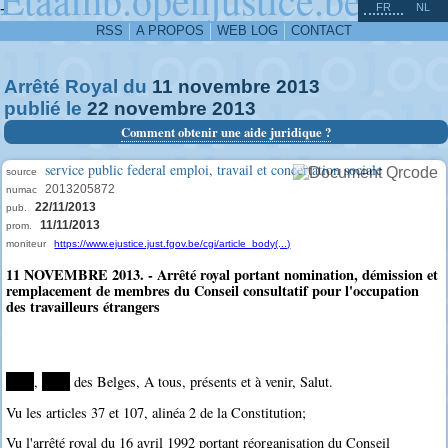
^
-
FR
NL
RSS
A PROPOS
WEB LOG
CONTACT
Arrêté Royal du
11
novembre
2013
publié le
22
novembre
2013
Comment obtenir une aide juridique ?
service public federal emploi, travail et concertation sociale
source
2013205872
numac
22/11/2013
pub.
11/11/2013
prom.
moniteur
https://www.ejustice.just.fgov.be/cgi/article_body(...)
11 NOVEMBRE 2013. - Arrêté royal portant nomination, démission et
remplacement de membres du Conseil consultatif pour l'occupation
des travailleurs étrangers
****
,
****
des Belges, A tous, présents et à venir, Salut.
Vu les articles 37 et 107, alinéa 2 de la Constitution;
Vu l'arrêté royal du 16 avril 1992 portant réorganisation du Conseil