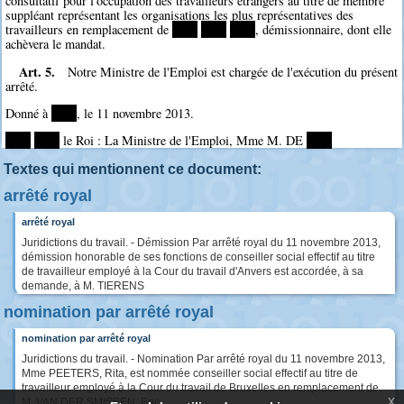
consultatif pour l'occupation des travailleurs étrangers au titre de membre
suppléant représentant les organisations les plus représentatives des
travailleurs en remplacement de
****
****
****
, démissionnaire, dont elle
achèvera le mandat.
Art. 5.
Notre Ministre de l'Emploi est chargée de l'exécution du présent
arrêté.
Donné à
****
, le 11 novembre 2013.
****
****
le Roi : La Ministre de l'Emploi, Mme M. DE
****
Textes qui mentionnent ce document:
arrêté royal
arrêté royal
Juridictions du travail. - Démission Par arrêté royal du 11 novembre 2013,
démission honorable de ses fonctions de conseiller social effectif au titre
de travailleur employé à la Cour du travail d'Anvers est accordée, à sa
demande, à M. TIERENS
nomination par arrêté royal
nomination par arrêté royal
Juridictions du travail. - Nomination Par arrêté royal du 11 novembre 2013,
Mme PEETERS, Rita, est nommée conseiller social effectif au titre de
travailleur employé à la Cour du travail de Bruxelles en remplacement de
x
M. VAN DER SMISSEN, Eric,