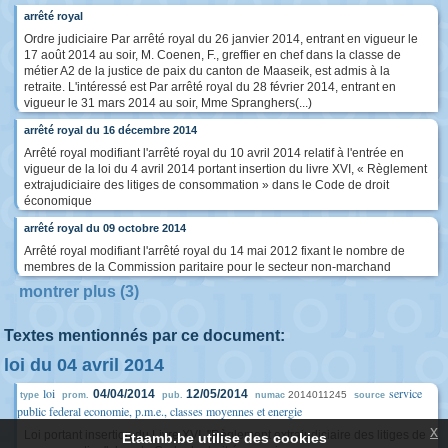
arrêté royal
Ordre judiciaire Par arrêté royal du 26 janvier 2014, entrant en vigueur le
17 août 2014 au soir, M. Coenen, F., greffier en chef dans la classe de
métier A2 de la justice de paix du canton de Maaseik, est admis à la
retraite. L'intéressé est Par arrêté royal du 28 février 2014, entrant en
vigueur le 31 mars 2014 au soir, Mme Spranghers(...)
arrêté royal du 16 décembre 2014
Arrêté royal modifiant l'arrêté royal du 10 avril 2014 relatif à l'entrée en
vigueur de la loi du 4 avril 2014 portant insertion du livre XVI, « Règlement
extrajudiciaire des litiges de consommation » dans le Code de droit
économique
arrêté royal du 09 octobre 2014
Arrêté royal modifiant l'arrêté royal du 14 mai 2012 fixant le nombre de
membres de la Commission paritaire pour le secteur non-marchand
montrer plus (3)
Textes mentionnés par ce document:
loi du 04 avril 2014
loi
service
04/04/2014
12/05/2014
2014011245
type
prom.
pub.
numac
source
public federal economie, p.m.e., classes moyennes et energie
x
Loi portant insertion du Livre XVI, "Règlement extrajudiciaire des litiges de
Etaamb.be utilise des cookies