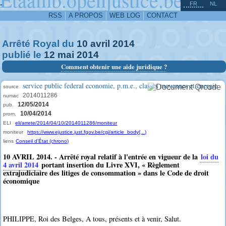
^
-
FR
NL
RSS
A PROPOS
WEB LOG
CONTACT
Arrêté Royal du
10
avril
2014
publié le
12
mai
2014
Comment obtenir une aide juridique ?
service public federal economie, p.m.e., classes moyennes et energie
source
2014011286
numac
12/05/2014
pub.
10/04/2014
prom.
ELI
eli/arrete/2014/04/10/2014011286/moniteur
moniteur
https://www.ejustice.just.fgov.be/cgi/article_body(...)
liens
Conseil d'État (chrono)
10 AVRIL 2014. - Arrêté royal relatif à l'entrée en vigueur de la
loi du
4 avril 2014
portant insertion du Livre XVI, « Règlement
extrajudiciaire des litiges de consommation » dans le Code de droit
économique
PHILIPPE, Roi des Belges, A tous, présents et à venir, Salut.