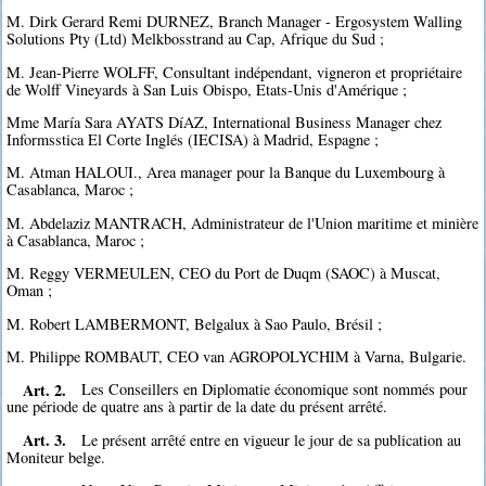
M. Dirk Gerard Remi DURNEZ, Branch Manager - Ergosystem Walling
Solutions Pty (Ltd) Melkbosstrand au Cap, Afrique du Sud ;
M. Jean-Pierre WOLFF, Consultant indépendant, vigneron et propriétaire
de Wolff Vineyards à San Luis Obispo, Etats-Unis d'Amérique ;
Mme María Sara AYATS DíAZ, International Business Manager chez
Informsstica El Corte Inglés (IECISA) à Madrid, Espagne ;
M. Atman HALOUI., Area manager pour la Banque du Luxembourg à
Casablanca, Maroc ;
M. Abdelaziz MANTRACH, Administrateur de l'Union maritime et minière
à Casablanca, Maroc ;
M. Reggy VERMEULEN, CEO du Port de Duqm (SAOC) à Muscat,
Oman ;
M. Robert LAMBERMONT, Belgalux à Sao Paulo, Brésil ;
M. Philippe ROMBAUT, CEO van AGROPOLYCHIM à Varna, Bulgarie.
Art. 2.
Les Conseillers en Diplomatie économique sont nommés pour
une période de quatre ans à partir de la date du présent arrêté.
Art. 3.
Le présent arrêté entre en vigueur le jour de sa publication au
Moniteur belge.