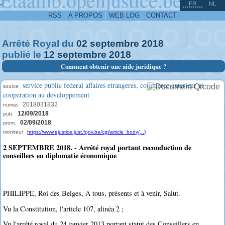
^
-
FR
NL
RSS
A PROPOS
WEB LOG
CONTACT
Arrêté Royal du
02
septembre
2018
publié le
12
septembre
2018
Comment obtenir une aide juridique ?
service public federal affaires etrangeres, commerce exterieur et
source
cooperation au developpement
2018031832
numac
12/09/2018
pub.
02/09/2018
prom.
moniteur
https://www.ejustice.just.fgov.be/cgi/article_body(...)
2 SEPTEMBRE 2018. - Arrêté royal portant reconduction de
conseillers en diplomatie économique
PHILIPPE, Roi des Belges, A tous, présents et à venir, Salut.
Vu la Constitution, l'article 107, alinéa 2 ;
Vu l'arrêté royal du 24 janvier 2013 portant statut des Conseillers en