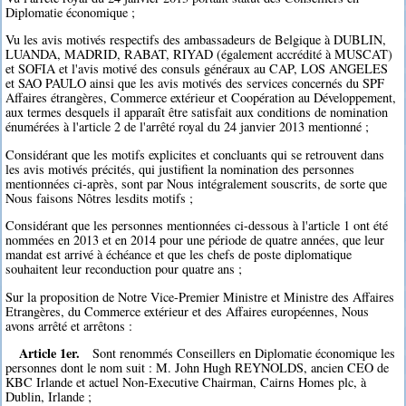
Diplomatie économique ;
Vu les avis motivés respectifs des ambassadeurs de Belgique à DUBLIN,
LUANDA, MADRID, RABAT, RIYAD (également accrédité à MUSCAT)
et SOFIA et l'avis motivé des consuls généraux au CAP, LOS ANGELES
et SAO PAULO ainsi que les avis motivés des services concernés du SPF
Affaires étrangères, Commerce extérieur et Coopération au Développement,
aux termes desquels il apparaît être satisfait aux conditions de nomination
énumérées à l'article 2 de l'arrêté royal du 24 janvier 2013 mentionné ;
Considérant que les motifs explicites et concluants qui se retrouvent dans
les avis motivés précités, qui justifient la nomination des personnes
mentionnées ci-après, sont par Nous intégralement souscrits, de sorte que
Nous faisons Nôtres lesdits motifs ;
Considérant que les personnes mentionnées ci-dessous à l'article 1 ont été
nommées en 2013 et en 2014 pour une période de quatre années, que leur
mandat est arrivé à échéance et que les chefs de poste diplomatique
souhaitent leur reconduction pour quatre ans ;
Sur la proposition de Notre Vice-Premier Ministre et Ministre des Affaires
Etrangères, du Commerce extérieur et des Affaires européennes, Nous
avons arrêté et arrêtons :
Article 1er.
Sont renommés Conseillers en Diplomatie économique les
personnes dont le nom suit : M. John Hugh REYNOLDS, ancien CEO de
KBC Irlande et actuel Non-Executive Chairman, Cairns Homes plc, à
Dublin, Irlande ;