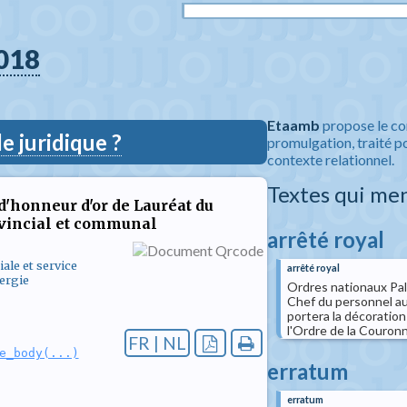
018
Etaamb
propose le co
 juridique ?
promulgation, traité po
contexte relationnel.
Textes qui me
 d'honneur d'or de Lauréat du
ovincial et communal
arrêté royal
iale et service
arrêté royal
ergie
Ordres nationaux Pal
Chef du personnel au 
portera la décoration
l'Ordre de la Couronn
FR | NL
e_body(...)
erratum
erratum