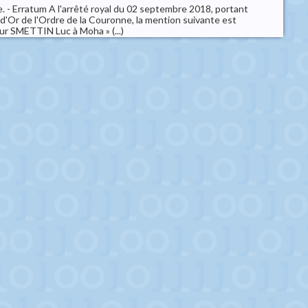
. - Erratum A l'arrêté royal du 02 septembre 2018, portant
le d'Or de l'Ordre de la Couronne, la mention suivante est
ur SMETTIN Luc à Moha » (...)