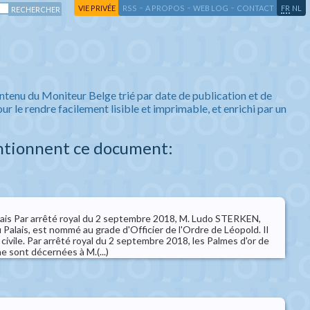
-
-
-
-
VIE PRIVÉE
RSS
A PROPOS
WEB LOG
CONTACT
FR
NL
ntenu du Moniteur Belge trié par date de publication et de
ur le rendre facilement lisible et imprimable, et enrichi par un
ntionnent ce document:
ais Par arrêté royal du 2 septembre 2018, M. Ludo STERKEN,
Palais, est nommé au grade d'Officier de l'Ordre de Léopold. Il
 civile. Par arrêté royal du 2 septembre 2018, les Palmes d'or de
e sont décernées à M.(...)