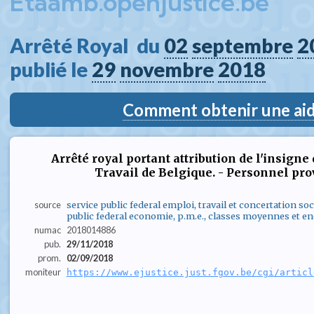
Etaamb.openjustice.be
Arrêté Royal  du 
02
septembre
2
publié le 
29
novembre
2018
Comment obtenir une aide
Arrêté royal portant attribution de l'insigne
Travail de Belgique. - Personnel pr
source
service public federal emploi, travail et concertation soc
public federal economie, p.m.e., classes moyennes et en
numac
2018014886
pub.
29/11/2018
prom.
02/09/2018
moniteur
https://www.ejustice.just.fgov.be/cgi/articl