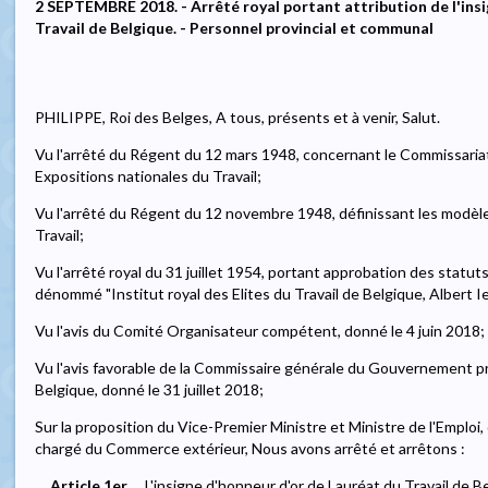
2 SEPTEMBRE 2018. - Arrêté royal portant attribution de l'ins
Travail de Belgique. - Personnel provincial et communal
PHILIPPE, Roi des Belges, A tous, présents et à venir, Salut.
Vu l'arrêté du Régent du 12 mars 1948, concernant le Commissari
Expositions nationales du Travail;
Vu l'arrêté du Régent du 12 novembre 1948, définissant les modèle
Travail;
Vu l'arrêté royal du 31 juillet 1954, portant approbation des statuts
dénommé "Institut royal des Elites du Travail de Belgique, Albert Ie
Vu l'avis du Comité Organisateur compétent, donné le 4 juin 2018;
Vu l'avis favorable de la Commissaire générale du Gouvernement près
Belgique, donné le 31 juillet 2018;
Sur la proposition du Vice-Premier Ministre et Ministre de l'Emplo
chargé du Commerce extérieur, Nous avons arrêté et arrêtons :
Article 1er.
L'insigne d'honneur d'or de Lauréat du Travail de B