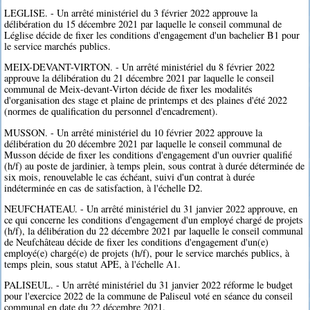
LEGLISE. - Un arrêté ministériel du 3 février 2022 approuve la
délibération du 15 décembre 2021 par laquelle le conseil communal de
Léglise décide de fixer les conditions d'engagement d'un bachelier B1 pour
le service marchés publics.
MEIX-DEVANT-VIRTON. - Un arrêté ministériel du 8 février 2022
approuve la délibération du 21 décembre 2021 par laquelle le conseil
communal de Meix-devant-Virton décide de fixer les modalités
d'organisation des stage et plaine de printemps et des plaines d'été 2022
(normes de qualification du personnel d'encadrement).
MUSSON. - Un arrêté ministériel du 10 février 2022 approuve la
délibération du 20 décembre 2021 par laquelle le conseil communal de
Musson décide de fixer les conditions d'engagement d'un ouvrier qualifié
(h/f) au poste de jardinier, à temps plein, sous contrat à durée déterminée de
six mois, renouvelable le cas échéant, suivi d'un contrat à durée
indéterminée en cas de satisfaction, à l'échelle D2.
NEUFCHATEAU. - Un arrêté ministériel du 31 janvier 2022 approuve, en
ce qui concerne les conditions d'engagement d'un employé chargé de projets
(h/f), la délibération du 22 décembre 2021 par laquelle le conseil communal
de Neufchâteau décide de fixer les conditions d'engagement d'un(e)
employé(e) chargé(e) de projets (h/f), pour le service marchés publics, à
temps plein, sous statut APE, à l'échelle A1.
PALISEUL. - Un arrêté ministériel du 31 janvier 2022 réforme le budget
pour l'exercice 2022 de la commune de Paliseul voté en séance du conseil
communal en date du 22 décembre 2021.