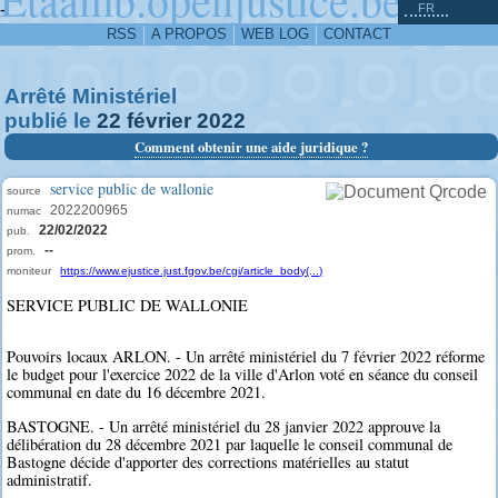
^
-
FR
RSS
A PROPOS
WEB LOG
CONTACT
Arrêté Ministériel
publié le
22
février
2022
Comment obtenir une aide juridique ?
service public de wallonie
source
2022200965
numac
22/02/2022
pub.
--
prom.
moniteur
https://www.ejustice.just.fgov.be/cgi/article_body(...)
SERVICE PUBLIC DE WALLONIE
Pouvoirs locaux ARLON. - Un arrêté ministériel du 7 février 2022 réforme
le budget pour l'exercice 2022 de la ville d'Arlon voté en séance du conseil
communal en date du 16 décembre 2021.
BASTOGNE. - Un arrêté ministériel du 28 janvier 2022 approuve la
délibération du 28 décembre 2021 par laquelle le conseil communal de
Bastogne décide d'apporter des corrections matérielles au statut
administratif.