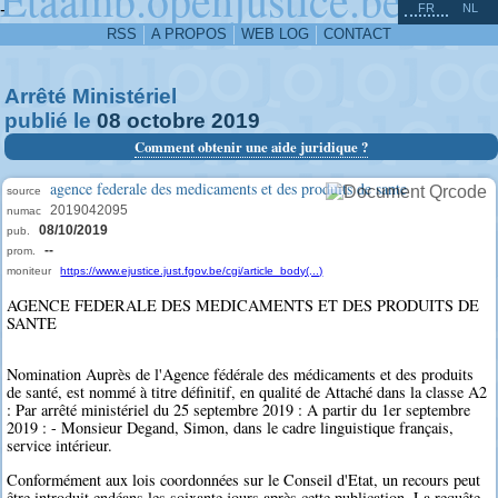
^
-
FR
NL
RSS
A PROPOS
WEB LOG
CONTACT
Arrêté Ministériel
publié le
08
octobre
2019
Comment obtenir une aide juridique ?
agence federale des medicaments et des produits de sante
source
2019042095
numac
08/10/2019
pub.
--
prom.
moniteur
https://www.ejustice.just.fgov.be/cgi/article_body(...)
AGENCE FEDERALE DES MEDICAMENTS ET DES PRODUITS DE
SANTE
Nomination Auprès de l'Agence fédérale des médicaments et des produits
de santé, est nommé à titre définitif, en qualité de Attaché dans la classe A2
: Par arrêté ministériel du 25 septembre 2019 : A partir du 1er septembre
2019 : - Monsieur Degand, Simon, dans le cadre linguistique français,
service intérieur.
Conformément aux lois coordonnées sur le Conseil d'Etat, un recours peut
être introduit endéans les soixante jours après cette publication. La requête