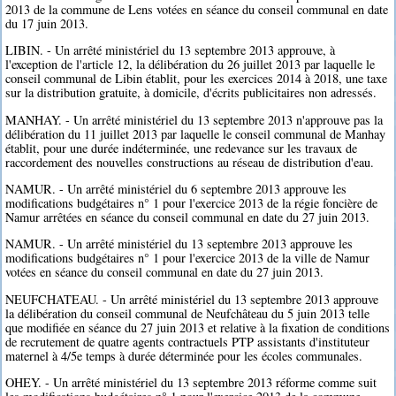
2013 de la commune de Lens votées en séance du conseil communal en date
du 17 juin 2013.
LIBIN. - Un arrêté ministériel du 13 septembre 2013 approuve, à
l'exception de l'article 12, la délibération du 26 juillet 2013 par laquelle le
conseil communal de Libin établit, pour les exercices 2014 à 2018, une taxe
sur la distribution gratuite, à domicile, d'écrits publicitaires non adressés.
MANHAY. - Un arrêté ministériel du 13 septembre 2013 n'approuve pas la
délibération du 11 juillet 2013 par laquelle le conseil communal de Manhay
établit, pour une durée indéterminée, une redevance sur les travaux de
raccordement des nouvelles constructions au réseau de distribution d'eau.
NAMUR. - Un arrêté ministériel du 6 septembre 2013 approuve les
modifications budgétaires n° 1 pour l'exercice 2013 de la régie foncière de
Namur arrêtées en séance du conseil communal en date du 27 juin 2013.
NAMUR. - Un arrêté ministériel du 13 septembre 2013 approuve les
modifications budgétaires n° 1 pour l'exercice 2013 de la ville de Namur
votées en séance du conseil communal en date du 27 juin 2013.
NEUFCHATEAU. - Un arrêté ministériel du 13 septembre 2013 approuve
la délibération du conseil communal de Neufchâteau du 5 juin 2013 telle
que modifiée en séance du 27 juin 2013 et relative à la fixation de conditions
de recrutement de quatre agents contractuels PTP assistants d'instituteur
maternel à 4/5e temps à durée déterminée pour les écoles communales.
OHEY. - Un arrêté ministériel du 13 septembre 2013 réforme comme suit