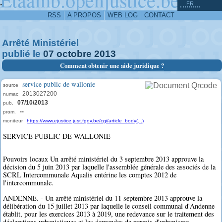
^
-
FR
RSS
A PROPOS
WEB LOG
CONTACT
Arrêté Ministériel
publié le
07
octobre
2013
Comment obtenir une aide juridique ?
service public de wallonie
source
2013027200
numac
07/10/2013
pub.
--
prom.
moniteur
https://www.ejustice.just.fgov.be/cgi/article_body(...)
SERVICE PUBLIC DE WALLONIE
Pouvoirs locaux Un arrêté ministériel du 3 septembre 2013 approuve la
décision du 5 juin 2013 par laquelle l'assemblée générale des associés de la
SCRL Intercommunale Aqualis entérine les comptes 2012 de
l'intercommunale.
ANDENNE. - Un arrêté ministériel du 11 septembre 2013 approuve la
délibération du 15 juillet 2013 par laquelle le conseil communal d'Andenne
établit, pour les exercices 2013 à 2019, une redevance sur le traitement des
déclarations urbanistiques et les demandes de permis d'urbanisme.