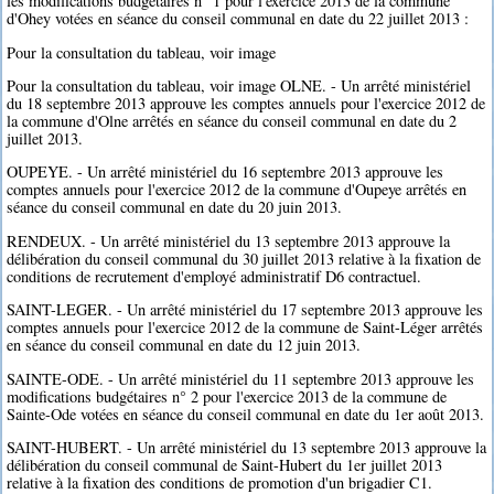
les modifications budgétaires n° 1 pour l'exercice 2013 de la commune
d'Ohey votées en séance du conseil communal en date du 22 juillet 2013 :
Pour la consultation du tableau, voir image
Pour la consultation du tableau, voir image OLNE. - Un arrêté ministériel
du 18 septembre 2013 approuve les comptes annuels pour l'exercice 2012 de
la commune d'Olne arrêtés en séance du conseil communal en date du 2
juillet 2013.
OUPEYE. - Un arrêté ministériel du 16 septembre 2013 approuve les
comptes annuels pour l'exercice 2012 de la commune d'Oupeye arrêtés en
séance du conseil communal en date du 20 juin 2013.
RENDEUX. - Un arrêté ministériel du 13 septembre 2013 approuve la
délibération du conseil communal du 30 juillet 2013 relative à la fixation de
conditions de recrutement d'employé administratif D6 contractuel.
SAINT-LEGER. - Un arrêté ministériel du 17 septembre 2013 approuve les
comptes annuels pour l'exercice 2012 de la commune de Saint-Léger arrêtés
en séance du conseil communal en date du 12 juin 2013.
SAINTE-ODE. - Un arrêté ministériel du 11 septembre 2013 approuve les
modifications budgétaires n° 2 pour l'exercice 2013 de la commune de
Sainte-Ode votées en séance du conseil communal en date du 1er août 2013.
SAINT-HUBERT. - Un arrêté ministériel du 13 septembre 2013 approuve la
délibération du conseil communal de Saint-Hubert du 1er juillet 2013
relative à la fixation des conditions de promotion d'un brigadier C1.