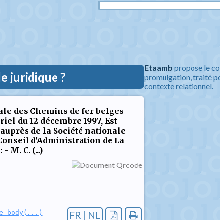
Etaamb
propose le co
 juridique ?
promulgation, traité po
contexte relationnel.
nale des Chemins de fer belges
iel du 12 décembre 1997, Est
auprès de la Société nationale
Conseil d'Administration de La
 M. C. (...)
e_body(...)
FR | NL