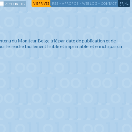
-
-
-
-
VIE PRIVÉE
RSS
A PROPOS
WEB LOG
CONTACT
FR
NL
ntenu du Moniteur Belge trié par date de publication et de
ur le rendre facilement lisible et imprimable, et enrichi par un