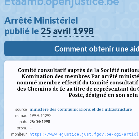
Etaamb.openjustice.be
Arrêté Ministériel  
publié le 
25
avril
1998
Comment obtenir une aide
Comité consultatif auprès de la Société natio
Nomination des membres Par arrêté ministér
nommé membre effectif du Comité consultatif 
des Chemins de fe au titre de représentant du 
Poste, désigné en son sein : -
source
ministere des communications et de l'infrastructure
numac
1997014292
pub.
25/04/1998
prom.
--
moniteur
https://www.ejustice.just.fgov.be/cgi/articl