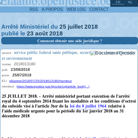
^
-
FR
NL
RSS
A PROPOS
WEB LOG
CONTACT
Arrêté Ministériel du
25
juillet
2018
publié le
23
août
2018
Comment obtenir une aide juridique ?
service public federal sante publique, securite de la chaine alimentaire
source
et environnement
2018013180
numac
23/08/2018
pub.
25/07/2018
prom.
ELI
eli/arrete/2018/07/25/2018013180/moniteur
moniteur
https://www.ejustice.just.fgov.be/cgi/article_body(...)
25 JUILLET 2018. - Arrêté ministériel portant exécution de l'arrêté
royal du 4 septembre 2014 fixant les modalités et les conditions d'octroi
du subside visé à l'article 3ter de la
loi du 8 juillet 1964
relative à
l'aide médicale urgente pour la période du 1er janvier 2018 au 31
décembre 2018