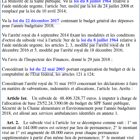
loi du 8 juillet 1964
La Ministre de la Santé publique, Vu la
relative à
l'aide médicale urgente, l'article 3ter, inséré par la loi du 24 juillet 2008 et
remplacé par la loi du 10 avril 2014;
loi du 22 décembre 2017
Vu la
contenant le budget général des dépenses
pour l'année budgétaire 2018;
Vu l'arrêté royal du 4 septembre 2014 fixant les modalités et les conditions
loi du 8 juillet 1964
d'octroi du subside visé à l'article 3ter de la
relative à
l'aide médicale urgente, les articles 2, 3, modifié par l'arrêté royal du 18
décembre 2016 et 5, modifié par l'arrêté royal du 18 décembre 2016;
Vu l'avis de l'Inspecteur des Finances, donné le 29 juin 2018 ;
loi du 22 mai 2003
Considérant la
portant organisation du budget et de la
comptabilité de l'Etat fédéral, les articles 121 à 124;
Considérant l'arrêté royal du 31 mai 1933 concernant les déclarations à faire
en matière de subventions, indemnités et allocations, l'article 1er, Arrête :
Article 1er.
Un subside de  48.406.328,77 euros, à imputer à charge de
l'allocation de base 25/52.24.3300.06 du budget du SPF Santé publique,
Sécurité de la Chaine alimentaire et Environnement pour l'année budgétaire
2018, est alloué aux services ambulanciers identifiés en annexe 1.
Art. 2.
Le subside visé à l'article 1er se décompose comme suit : 1° un
montant de 144.000 euros est octroyé par lieu de permanence; 2° le montant
visé au 1° est augmenté de 48.000 euros pour chaque permanence
supplémentaire à partir d'un même lieu de permanence; 3° le montant visé