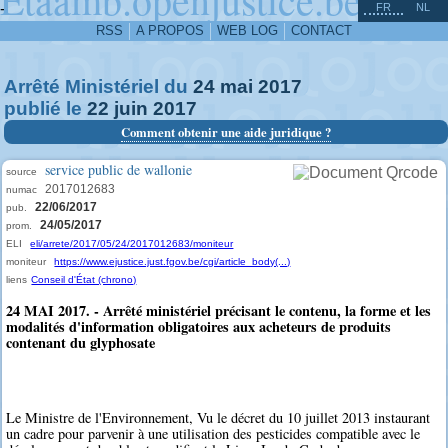
^
-
FR
NL
RSS
A PROPOS
WEB LOG
CONTACT
Arrêté Ministériel du
24
mai
2017
publié le
22
juin
2017
Comment obtenir une aide juridique ?
service public de wallonie
source
2017012683
numac
22/06/2017
pub.
24/05/2017
prom.
ELI
eli/arrete/2017/05/24/2017012683/moniteur
moniteur
https://www.ejustice.just.fgov.be/cgi/article_body(...)
liens
Conseil d'État (chrono)
24 MAI 2017. - Arrêté ministériel précisant le contenu, la forme et les
modalités d'information obligatoires aux acheteurs de produits
contenant du glyphosate
Le Ministre de l'Environnement, Vu le décret du 10 juillet 2013 instaurant
un cadre pour parvenir à une utilisation des pesticides compatible avec le