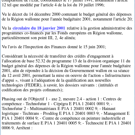
12 tel que modifié par l'article 4 de la loi du 19 juillet 1996;
Vu le décret du 14 décembre 2000 contenant le budget général des dépenses
de la Région wallonne pour l'année budgétaire 2001, notamment l'article 20;
circulaire du 18 janvier 2001
Vu la
relative à la gestion administrative des
programmes co-financés par les Fonds européens en Région wallonne,
particulièrement son point III, 2, 4e alinéa;
Vu l'avis de l'Inspection des Finances donné le 15 juin 2001;
Considérant la nécessité de transférer des crédits d'engagement à
l'allocation de base 52.32 du programme 13 de la division organique 11 du
budget général des dépenses de la Région wallonne pour l'année budgétaire
2001, afin de répondre à la décision du Gouvernement wallon en sa séance
du 12 avril 2001, permettant la mise en oeuvre de l'action « Infrastructures
d'appui », visant à l'adéquation de la qualification aux nouvelles
technologies (FEDER), à savoir, les dossiers suivants : (intitulés et
codification des projets cofinancés);
Phasing out de l'Objectif 1 - axe 2, mesure 2.4 - action 1 : Centres de
compétence - Technofutur 1 - Cépégra E P1A 1 20401 0001 9; -
Technofutur 2 - Multimatériaux E P1A 1 20401 0002 9; - Hainaut
logistique - Techtrans - Prodilog E P1A 1 20401 0003 9; - Management E
P1A 1 20401 0004 9; - Centre de compétence en peinture industrielle et
traitements de surface E P1A 1 20401 0005 9; - Technocité E P1A 1 20401
0006 9, Arrêtent :