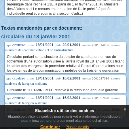
barémique dans l'échelle 13E, à partir du 1 er février 2001, au Ministère
des Affaires soci Le recours en annulation de l'acte précité à portée
individuelle peut être soumis à la section d'ad(...)
Textes mentionnés par ce document:
circulaire du 18 janvier 2001
circulaire
18/01/2001
20/01/2001
2001014006
type
prom.
pub.
numac
source
ministere des communications et de l'infrastructure
Circulaire portant sur la structure du dossier de candidature en vue de
l'obtention d'une autorisation visée à l'arrêté royal du 18 janvier 2001 fixant
le cahier des charges et la procédure relative à l'octroi d'autorisations pour
les systèmes de télécommunications mobiles de la troisième génération
circulaire
18/01/2001
16/02/2001
2001027089
type
prom.
pub.
numac
source
ministere de la region wallonne
Circulaire n° 2001/MINFP/001 relative à la rétribution annuelle garantie
circulaire
18/01/2001
16/02/2001
2001027090
type
prom.
pub.
numac
source
ministere de la region wallonne
x
Circulaire n° 2001/MINFP/002 relative à la compensation des jours fériés
Etaamb.be utilise des cookies
légaux et réglementaires coïncidant avec un jour non ouvrable en 2001
Etaamb.be utilise les cookies pour retenir votre préférence linguistique et
pour mieux comprendre comment etaamb.be est utilisé.
Continuer
Plus de details