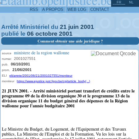
^
-
FR
NL
RSS
A PROPOS
WEB LOG
CONTACT
Arrêté Ministériel du
21
juin
2001
publié le
06
octobre
2001
Comment obtenir une aide juridique ?
ministere de la region wallonne
source
2001027551
numac
06/10/2001
pub.
21/06/2001
prom.
ELI
eli/arrete/2001/06/21/2001027551/moniteur
moniteur
https://www.ejustice.just.fgov.be/cgi/article_body(...)
21 JUIN 2001. - Arrêté ministériel portant transfert de crédits entre le
programme 09 de la division organique 30 et le programme 13 de la
division organique 11 du budget général des dépenses de la Région
wallonne pour l'année budgétaire 2001
Le Ministre du Budget, du Logement, de l'Equipement et des Travaux
publics, La Ministre de l'Emploi et de la Formation, Vu les lois sur la
comptabilité de l'Etat, coordonnées le 17 juillet 1991, notamment l'article