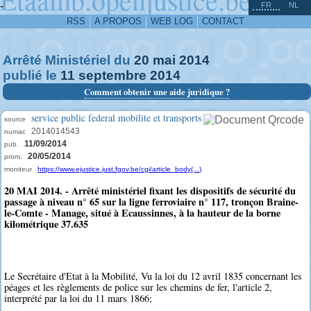
^
-
FR
NL
RSS
A PROPOS
WEB LOG
CONTACT
Arrêté Ministériel du
20
mai
2014
publié le
11
septembre
2014
Comment obtenir une aide juridique ?
service public federal mobilite et transports
source
2014014543
numac
11/09/2014
pub.
20/05/2014
prom.
moniteur
https://www.ejustice.just.fgov.be/cgi/article_body(...)
20 MAI 2014. - Arrêté ministériel fixant les dispositifs de sécurité du
passage à niveau n° 65 sur la ligne ferroviaire n° 117, tronçon Braine-
le-Comte - Manage, situé à Ecaussinnes, à la hauteur de la borne
kilométrique 37.635
Le Secrétaire d'Etat à la Mobilité, Vu la loi du 12 avril 1835 concernant les
péages et les règlements de police sur les chemins de fer, l'article 2,
interprété par la loi du 11 mars 1866;