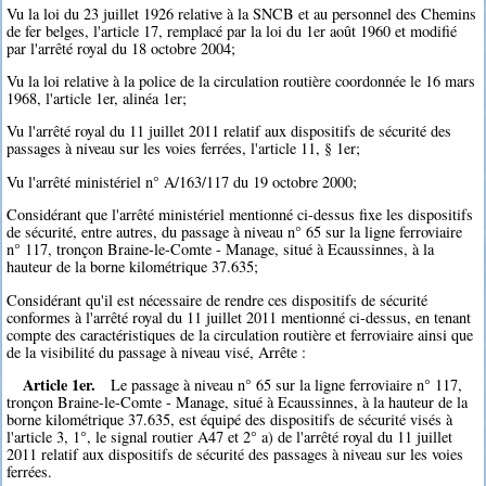
Vu la loi du 23 juillet 1926 relative à la SNCB et au personnel des Chemins
de fer belges, l'article 17, remplacé par la loi du 1er août 1960 et modifié
par l'arrêté royal du 18 octobre 2004;
Vu la loi relative à la police de la circulation routière coordonnée le 16 mars
1968, l'article 1er, alinéa 1er;
Vu l'arrêté royal du 11 juillet 2011 relatif aux dispositifs de sécurité des
passages à niveau sur les voies ferrées, l'article 11, § 1er;
Vu l'arrêté ministériel n° A/163/117 du 19 octobre 2000;
Considérant que l'arrêté ministériel mentionné ci-dessus fixe les dispositifs
de sécurité, entre autres, du passage à niveau n° 65 sur la ligne ferroviaire
n° 117, tronçon Braine-le-Comte - Manage, situé à Ecaussinnes, à la
hauteur de la borne kilométrique 37.635;
Considérant qu'il est nécessaire de rendre ces dispositifs de sécurité
conformes à l'arrêté royal du 11 juillet 2011 mentionné ci-dessus, en tenant
compte des caractéristiques de la circulation routière et ferroviaire ainsi que
de la visibilité du passage à niveau visé, Arrête :
Article 1er.
Le passage à niveau n° 65 sur la ligne ferroviaire n° 117,
tronçon Braine-le-Comte - Manage, situé à Ecaussinnes, à la hauteur de la
borne kilométrique 37.635, est équipé des dispositifs de sécurité visés à
l'article 3, 1°, le signal routier A47 et 2° a) de l'arrêté royal du 11 juillet
2011 relatif aux dispositifs de sécurité des passages à niveau sur les voies
ferrées.