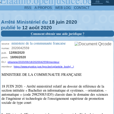
^
-
FR
NL
RSS
A PROPOS
WEB LOG
CONTACT
Arrêté Ministériel du
18
juin
2020
publié le
12
août
2020
Comment obtenir une aide juridique ?
ministere de la communaute francaise
source
2020042559
numac
12/08/2020
pub.
18/06/2020
prom.
ELI
eli/arrete/2020/06/18/2020042559/moniteur
moniteur
https://www.ejustice.just.fgov.be/cgi/article_body(...)
MINISTERE DE LA COMMUNAUTE FRANÇAISE
18 JUIN 2020. - Arrêté ministériel relatif au dossier de référence de la
section intitulée « Bachelier en informatique et systèmes. - orientation. -
automatique » (code 298250S31D3) classée dans le domaine des sciences
de l'ingénieur et technologie de l'enseignement supérieur de promotion
sociale de type court