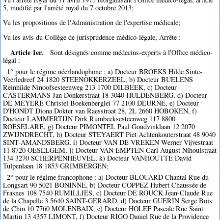
5, modifié par l'arrêté royal du 7 octobre 2013;
Vu les propositions de l'Administration de l'expertise médicale;
Vu les avis du Collège de jurisprudence médico-légale, Arrête :
Article 1er.
Sont désignés comme médecins-experts à l'Office médico-
légal :
1° pour le régime néerlandophone : a) Docteur BROEKS Hilde Sinte-
Veerledreef 24 1820 STEENOKKERZEEL, b) Docteur BUELENS
Reinhilde Ninoofsesteenweg 213 1700 DILBEEK, c) Docteur
CASTERMANS Jan Donkerstraat 18 3040 HULDENBERG, d) Docteur
DE MEYERE Christel Boekenberglei 77 2100 DEURNE, e) Docteur
D'HONDT Diona Dokter van Raesstraat 28, 2L 2660 HOBOKEN, f)
Docteur LAMMERTIJN Dirk Rumbeeksesteenweg 117 8800
ROESELARE, g) Docteur PIMONTEL Paul Goudvinklaan 12 2070
ZWIJNDRECHT, h) Docteur STEYAERT Piet Achtenkouterstraat 48 9040
SINT-AMANDSBERG, i) Docteur VAN DE VREKEN Werner Vijvestraat
11 8720 OESELGEM, j) Docteur VAN EMPTEN Carl August Nihoulstraat
134 3270 SCHERPENHEUVEL, k) Docteur VANHOUTTE David
Tulpenlaan 18 1853 GRIMBERGEN;
2° pour le régime francophone : a) Docteur BLOUARD Chantal Rue du
Longsart 90 5021 BONINNE, b) Docteur COPPEZ Hubert Chaussée de
Frasnes 108 7540 RUMILLIES, c) Docteur DE ROUCK Jean-Claude Rue
de la Chapelle 3 5640 SAINT-GERARD, d) Docteur GUERIN Serge Bois
de Chin 10 7760 MOLENBAIX, e) Docteur HOLEF Pascale Rue Saint
Martin 13 4357 LIMONT, f) Docteur RIGO Daniel Rue de la Providence