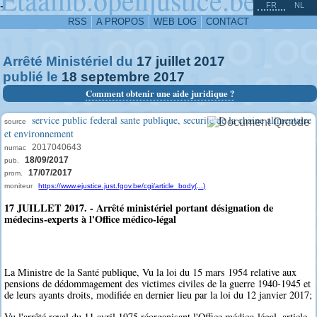
^
-
FR
NL
RSS
A PROPOS
WEB LOG
CONTACT
Arrêté Ministériel du
17
juillet
2017
publié le
18
septembre
2017
Comment obtenir une aide juridique ?
service public federal sante publique, securite de la chaine alimentaire
source
et environnement
2017040643
numac
18/09/2017
pub.
17/07/2017
prom.
moniteur
https://www.ejustice.just.fgov.be/cgi/article_body(...)
17 JUILLET 2017. - Arrêté ministériel portant désignation de
médecins-experts à l'Office médico-légal
La Ministre de la Santé publique, Vu la loi du 15 mars 1954 relative aux
pensions de dédommagement des victimes civiles de la guerre 1940-1945 et
de leurs ayants droits, modifiée en dernier lieu par la loi du 12 janvier 2017;
Vu l'arrêté royal du 11 avril 1975 réorganisant l'Office médico-légal, article