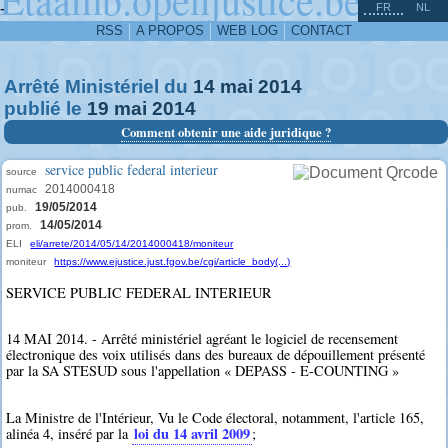
^
-
FR
NL
RSS
A PROPOS
WEB LOG
CONTACT
Arrêté Ministériel du
14
mai
2014
publié le
19
mai
2014
Comment obtenir une aide juridique ?
service public federal interieur
source
2014000418
numac
19/05/2014
pub.
14/05/2014
prom.
ELI
eli/arrete/2014/05/14/2014000418/moniteur
moniteur
https://www.ejustice.just.fgov.be/cgi/article_body(...)
SERVICE PUBLIC FEDERAL INTERIEUR
14 MAI 2014. - Arrêté ministériel agréant le logiciel de recensement
électronique des voix utilisés dans des bureaux de dépouillement présenté
par la SA STESUD sous l'appellation « DEPASS - E-COUNTING »
La Ministre de l'Intérieur, Vu le Code électoral, notamment, l'article 165,
loi du 14 avril 2009
alinéa 4, inséré par la
;