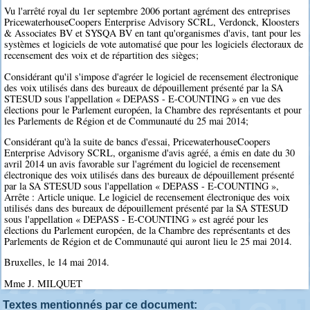
Vu l'arrêté royal du 1er septembre 2006 portant agrément des entreprises
PricewaterhouseCoopers Enterprise Advisory SCRL, Verdonck, Kloosters
& Associates BV et SYSQA BV en tant qu'organismes d'avis, tant pour les
systèmes et logiciels de vote automatisé que pour les logiciels électoraux de
recensement des voix et de répartition des sièges;
Considérant qu'il s'impose d'agréer le logiciel de recensement électronique
des voix utilisés dans des bureaux de dépouillement présenté par la SA
STESUD sous l'appellation « DEPASS - E-COUNTING » en vue des
élections pour le Parlement européen, la Chambre des représentants et pour
les Parlements de Région et de Communauté du 25 mai 2014;
Considérant qu'à la suite de bancs d'essai, PricewaterhouseCoopers
Enterprise Advisory SCRL, organisme d'avis agréé, a émis en date du 30
avril 2014 un avis favorable sur l'agrément du logiciel de recensement
électronique des voix utilisés dans des bureaux de dépouillement présenté
par la SA STESUD sous l'appellation « DEPASS - E-COUNTING »,
Arrête : Article unique. Le logiciel de recensement électronique des voix
utilisés dans des bureaux de dépouillement présenté par la SA STESUD
sous l'appellation « DEPASS - E-COUNTING » est agréé pour les
élections du Parlement européen, de la Chambre des représentants et des
Parlements de Région et de Communauté qui auront lieu le 25 mai 2014.
Bruxelles, le 14 mai 2014.
Mme J. MILQUET
Textes mentionnés par ce document: