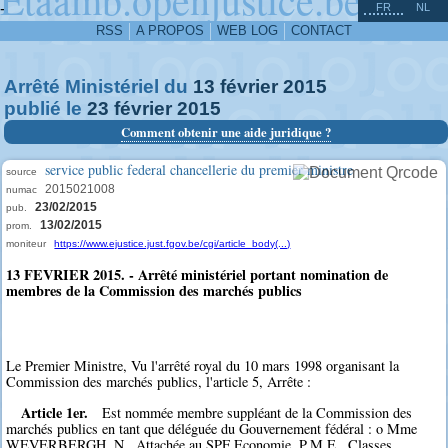
^
-
FR
NL
RSS
A PROPOS
WEB LOG
CONTACT
Arrêté Ministériel du
13
février
2015
publié le
23
février
2015
Comment obtenir une aide juridique ?
service public federal chancellerie du premier ministre
source
2015021008
numac
23/02/2015
pub.
13/02/2015
prom.
moniteur
https://www.ejustice.just.fgov.be/cgi/article_body(...)
13 FEVRIER 2015. - Arrêté ministériel portant nomination de
membres de la Commission des marchés publics
Le Premier Ministre, Vu l'arrêté royal du 10 mars 1998 organisant la
Commission des marchés publics, l'article 5, Arrête :
Article 1er.
Est nommée membre suppléant de la Commission des
marchés publics en tant que déléguée du Gouvernement fédéral : o Mme
WEVERBERGH, N., Attachée au SPF Economie, P.M.E., Classes