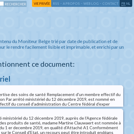
-
-
-
-
VIE PRIVÉE
RSS
A PROPOS
WEB LOG
CONTACT
FR
NL
ntenu du Moniteur Belge trié par date de publication et de
ur le rendre facilement lisible et imprimable, et enrichi par un
ntionnent ce document:
riel
ertise des soins de santé Remplacement d'un membre effectif du
tion Par arrêté ministériel du 12 décembre 2019, est nommé en
ectif du conseil d'administration du Centre fédéral d'exper
é ministériel du 12 décembre 2019, auprès de l'Agence fédérale
des produits de santé, madame Martine Clauwaert est nommée à
tir du 1 er decembre 2019, en qualité d'Attaché A1 Conformément
sur le Conseil d'Etat, un recours peut être introduit endéans