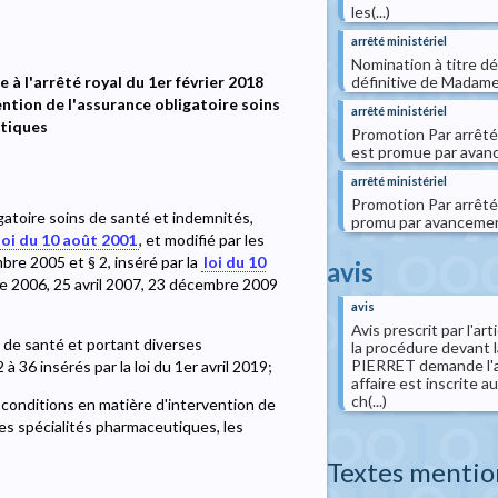
les(...)
arrêté ministériel
Nomination à titre dé
 à l'arrêté royal du 1er février 2018
définitive de Madame
ention de l'assurance obligatoire soins
arrêté ministériel
utiques
Promotion Par arrêt
est promue par avanc
arrêté ministériel
Promotion Par arrêté
ligatoire soins de santé et indemnités,
promu par avancement 
loi du 10 août 2001
, et modifié par les
bre 2005 et § 2, inséré par la
loi du 10
avis
re 2006, 25 avril 2007, 23 décembre 2009
avis
Avis prescrit par l'a
s de santé et portant diverses
la procédure devant l
PIERRET demande l'an
 à 36 insérés par la loi du 1er avril 2019;
affaire est inscrite 
ch(...)
et conditions en matière d'intervention de
des spécialités pharmaceutiques, les
Textes mentio