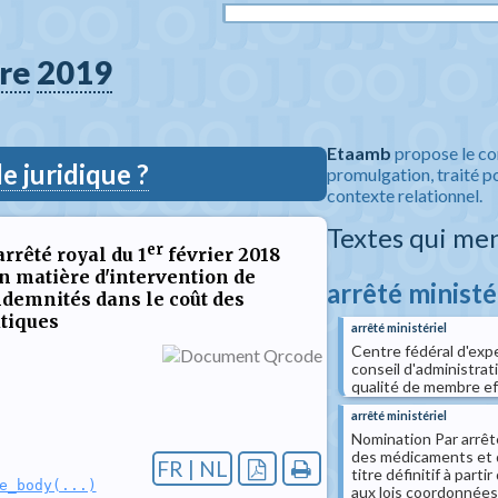
re
2019
Etaamb
propose le co
 juridique ?
promulgation, traité po
contexte relationnel.
Textes qui me
er
arrêté royal du 1
février 2018
en matière d'intervention de
arrêté ministé
indemnités dans le coût des
tiques
arrêté ministériel
Centre fédéral d'exp
conseil d'administra
qualité de membre eff
arrêté ministériel
Nomination Par arrêt
des médicaments et 
FR | NL
titre définitif à par
e_body(...)
aux lois coordonnées 