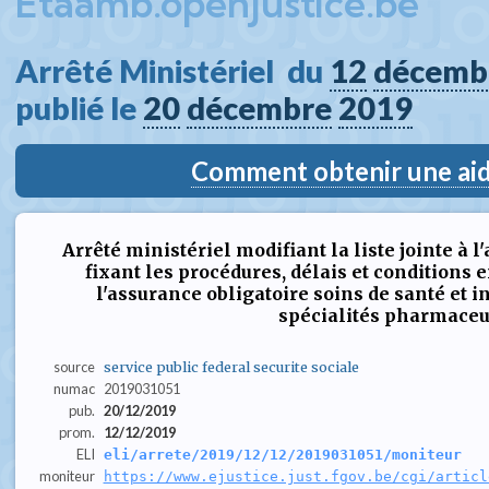
Etaamb.openjustice.be
Arrêté Ministériel  du 
12
décemb
publié le 
20
décembre
2019
Comment obtenir une aide
Arrêté ministériel modifiant la liste jointe à l'
fixant les procédures, délais et conditions 
l'assurance obligatoire soins de santé et 
spécialités pharmaceu
source
service public federal securite sociale
numac
2019031051
pub.
20/12/2019
prom.
12/12/2019
ELI
eli/arrete/2019/12/12/2019031051/moniteur
moniteur
https://www.ejustice.just.fgov.be/cgi/articl