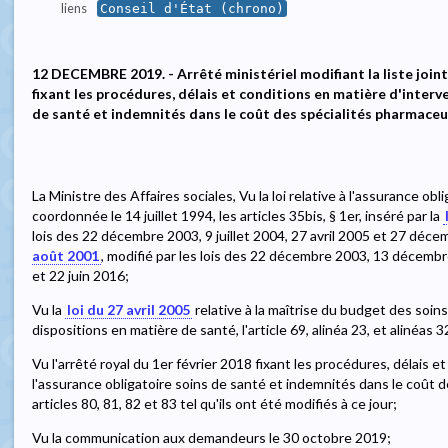
liens
Conseil d'État (chrono)
12 DECEMBRE 2019. - Arrêté ministériel modifiant la liste jointe
fixant les procédures, délais et conditions en matière d'interv
de santé et indemnités dans le coût des spécialités pharmace
La Ministre des Affaires sociales, Vu la loi relative à l'assurance ob
coordonnée le 14 juillet 1994, les articles 35bis, § 1er, inséré par la
lois des 22 décembre 2003, 9 juillet 2004, 27 avril 2005 et 27 décem
août 2001
, modifié par les lois des 22 décembre 2003, 13 décemb
et 22 juin 2016;
Vu la
loi du 27 avril 2005
relative à la maîtrise du budget des soin
dispositions en matière de santé, l'article 69, alinéa 23, et alinéas 32
Vu l'arrêté royal du 1er février 2018 fixant les procédures, délais 
l'assurance obligatoire soins de santé et indemnités dans le coût 
articles 80, 81, 82 et 83 tel qu'ils ont été modifiés à ce jour;
Vu la communication aux demandeurs le 30 octobre 2019;