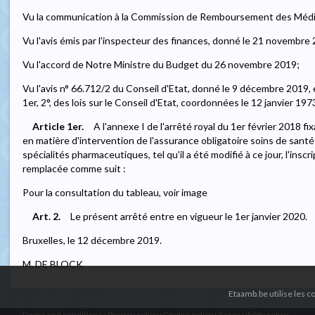
Vu la communication à la Commission de Remboursement des Méd
Vu l'avis émis par l'inspecteur des finances, donné le 21 novembre
Vu l'accord de Notre Ministre du Budget du 26 novembre 2019;
Vu l'avis n° 66.712/2 du Conseil d'Etat, donné le 9 décembre 2019, en 
1er, 2°, des lois sur le Conseil d'Etat, coordonnées le 12 janvier 197
Article 1er.
A l'annexe I de l'arrêté royal du 1er février 2018 fi
en matière d'intervention de l'assurance obligatoire soins de sant
spécialités pharmaceutiques, tel qu'il a été modifié à ce jour, l'insc
remplacée comme suit :
Pour la consultation du tableau, voir image
Art. 2.
Le présent arrêté entre en vigueur le 1er janvier 2020.
Bruxelles, le 12 décembre 2019.
M. DE BLOCK
Etaamb.be utilise les 
Terms and conditions
Privacy policy
Cookie policy
Accessibility policy