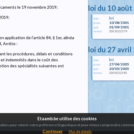
loi du 10 août
icaments le 19 novembre 2019;
 2019;
loi
type
10/08/2001
prom.
01/09/2001
pub.
2001022579
numac
application de l'article 84, § 1er, alinéa
3, Arrête :
loi du 27 avri
xant les procédures, délais et conditions
é et indemnités dans le coût des
loi
type
27/04/2005
prom.
ription des spécialités suivantes est
20/05/2005
pub.
2005022392
numac
Etaamb.be utilise des cookies
cookies pour retenir votre préférence linguistique et pour mieux comprendre comment
Continuer
Plus de details