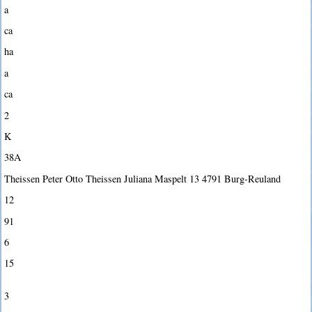
a
ca
ha
a
ca
2
K
38A
Theissen Peter Otto Theissen Juliana Maspelt 13 4791 Burg-Reuland
12
91
6
15
3