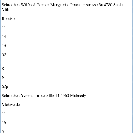
Schrouben Wilfried Gennen Marguerite Poteauer strasse 3a 4780 Sankt-
Vith
Remise
11
14
16
52
8
N
62p
Schrouben Yvonne Lasnenville 14 4960 Malmedy
Viehweide
11
16
5