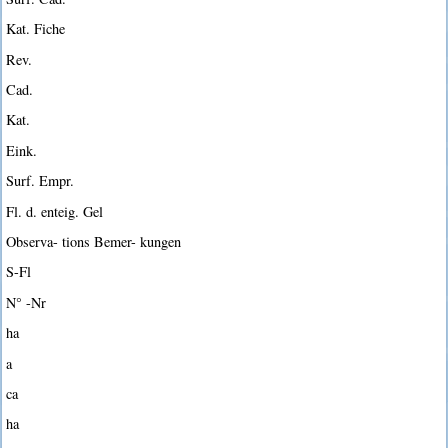
Kat. Fiche
Rev.
Cad.
Kat.
Eink.
Surf. Empr.
Fl. d. enteig. Gel
Observa- tions Bemer- kungen
S-Fl
N° -Nr
ha
a
ca
ha