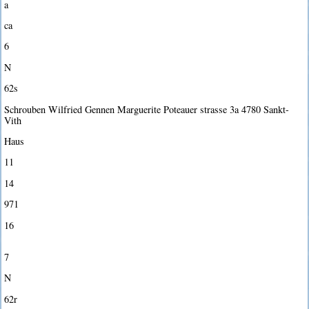
a
ca
6
N
62s
Schrouben Wilfried Gennen Marguerite Poteauer strasse 3a 4780 Sankt-
Vith
Haus
11
14
971
16
7
N
62r