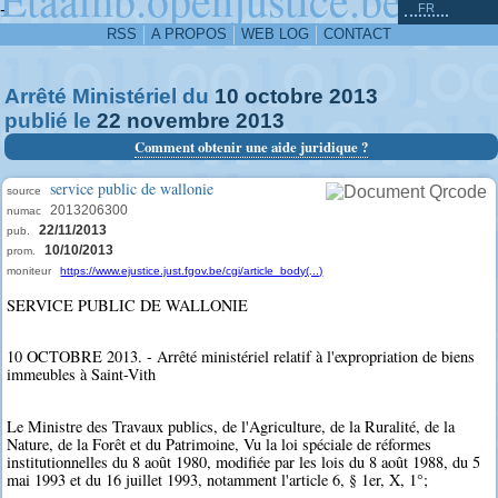
^
-
FR
RSS
A PROPOS
WEB LOG
CONTACT
Arrêté Ministériel du
10
octobre
2013
publié le
22
novembre
2013
Comment obtenir une aide juridique ?
service public de wallonie
source
2013206300
numac
22/11/2013
pub.
10/10/2013
prom.
moniteur
https://www.ejustice.just.fgov.be/cgi/article_body(...)
SERVICE PUBLIC DE WALLONIE
10 OCTOBRE 2013. - Arrêté ministériel relatif à l'expropriation de biens
immeubles à Saint-Vith
Le Ministre des Travaux publics, de l'Agriculture, de la Ruralité, de la
Nature, de la Forêt et du Patrimoine, Vu la loi spéciale de réformes
institutionnelles du 8 août 1980, modifiée par les lois du 8 août 1988, du 5
mai 1993 et du 16 juillet 1993, notamment l'article 6, § 1er, X, 1°;