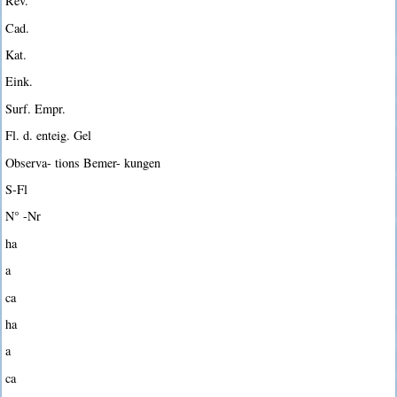
Rev.
Cad.
Kat.
Eink.
Surf. Empr.
Fl. d. enteig. Gel
Observa- tions Bemer- kungen
S-Fl
N° -Nr
ha
a
ca
ha
a
ca