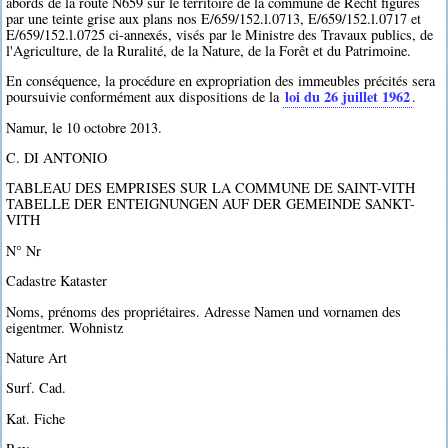
abords de la route N659 sur le territoire de la commune de Recht figurés
par une teinte grise aux plans nos E/659/152.l.0713, E/659/152.l.0717 et
E/659/152.l.0725 ci-annexés, visés par le Ministre des Travaux publics, de
l'Agriculture, de la Ruralité, de la Nature, de la Forêt et du Patrimoine.
En conséquence, la procédure en expropriation des immeubles précités sera
loi du 26 juillet 1962
poursuivie conformément aux dispositions de la
.
Namur, le 10 octobre 2013.
C. DI ANTONIO
TABLEAU DES EMPRISES SUR LA COMMUNE DE SAINT-VITH
TABELLE DER ENTEIGNUNGEN AUF DER GEMEINDE SANKT-
VITH
N° Nr
Cadastre Kataster
Noms, prénoms des propriétaires. Adresse Namen und vornamen des
eigentmer. Wohnistz
Nature Art
Surf. Cad.
Kat. Fiche