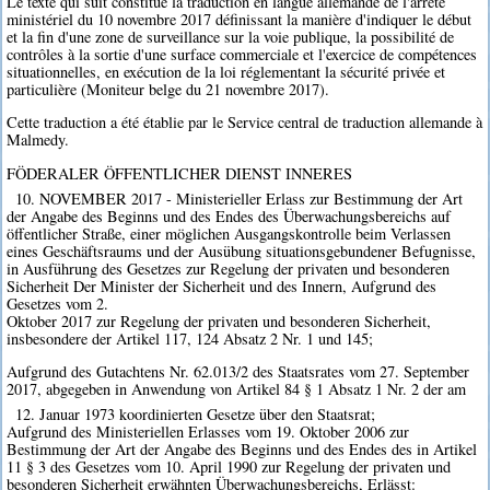
Le texte qui suit constitue la traduction en langue allemande de l'arrêté
ministériel du 10 novembre 2017 définissant la manière d'indiquer le début
et la fin d'une zone de surveillance sur la voie publique, la possibilité de
contrôles à la sortie d'une surface commerciale et l'exercice de compétences
situationnelles, en exécution de la loi réglementant la sécurité privée et
particulière (Moniteur belge du 21 novembre 2017).
Cette traduction a été établie par le Service central de traduction allemande à
Malmedy.
FÖDERALER ÖFFENTLICHER DIENST INNERES
10. NOVEMBER 2017 - Ministerieller Erlass zur Bestimmung der Art
der Angabe des Beginns und des Endes des Überwachungsbereichs auf
öffentlicher Straße, einer möglichen Ausgangskontrolle beim Verlassen
eines Geschäftsraums und der Ausübung situationsgebundener Befugnisse,
in Ausführung des Gesetzes zur Regelung der privaten und besonderen
Sicherheit Der Minister der Sicherheit und des Innern, Aufgrund des
Gesetzes vom 2.
Oktober 2017 zur Regelung der privaten und besonderen Sicherheit,
insbesondere der Artikel 117, 124 Absatz 2 Nr. 1 und 145;
Aufgrund des Gutachtens Nr. 62.013/2 des Staatsrates vom 27. September
2017, abgegeben in Anwendung von Artikel 84 § 1 Absatz 1 Nr. 2 der am
12. Januar 1973 koordinierten Gesetze über den Staatsrat;
Aufgrund des Ministeriellen Erlasses vom 19. Oktober 2006 zur
Bestimmung der Art der Angabe des Beginns und des Endes des in Artikel
11 § 3 des Gesetzes vom 10. April 1990 zur Regelung der privaten und
besonderen Sicherheit erwähnten Überwachungsbereichs, Erlässt: