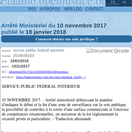
^
-
FR
NL
RSS
A PROPOS
WEB LOG
CONTACT
Arrêté Ministériel du
10
novembre
2017
publié le
18
janvier
2018
Comment obtenir une aide juridique ?
service public federal interieur
source
2018030103
numac
18/01/2018
pub.
10/11/2017
prom.
ELI
eli/arrete/2017/11/10/2018030103/moniteur
moniteur
https://www.ejustice.just.fgov.be/cgi/article_body(...)
SERVICE PUBLIC FEDERAL INTERIEUR
10 NOVEMBRE 2017. - Arrêté ministériel définissant la manière
d'indiquer le début et la fin d'une zone de surveillance sur la voie publique,
la possibilité de contrôles à la sortie d'une surface commerciale et l'exercice
de compétences situationnelles, en exécution de la loi réglementant la
sécurité privée et particulière. - Traduction allemande