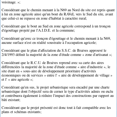
voisinage. »;
Considérant que le chemin menant à la N69 au Nord du site est repris quant
à lui en zone agricole ainsi qu'un bout du RAVeL vers le Sud du site, avant
que celui-ci ne repasse en zone d'habitat à caractère rural;
Considérant que le bout au Sud en zone agricole correspond à un tronçon
d'égouttage projeté par l'A.I.D.E. et la commune;
Considérant qu'avec ce tronçon d'égouttage et le chemin menant à la N69,
aucune surface n'est en réalité soustraite à l'occupation agricole;
Considérant que le plan d'affectation du S.S.C. de Braives approuvé le
2/4/1993 définit la majorité de la zone d'étude comme « zone d'artisanat »;
Considérant que le R.C.U. de Braives reprend avec sa carte des aires
différenciées la majorité de la zone d'étude comme « aire d'industrie », le
site étant en « sous-aire de développement prioritaire d'activités
économiques ou de services » entre l' « aire de développement de village »
et l' « aire agricole »;
Considérant qu'en sus, le projet urbanistique sera encadré par une charte
urbanistique dont l'objectif sera de cerner le type d'activités admis ou exclu
et contribuera également à réduire l'impact des constructions par rapport au
bâti existant;
Considérant que le projet présenté est donc tout à fait compatible avec les
plans et schémas existants;