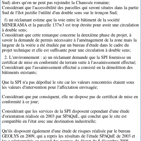
Sud) alors qu'on ne peut pas rejoindre la Chaussée romaine;
Considérant que l'accessibilité des parcelles qui seront situées dans la partie
Sud de l'îlot justifie l'utilité d'un double sens sur le tronçon Sud;
f) un réclamant estime que la voie entre le bâtiment de la société
MINERAMA et la parcelle 137w3 est trop étroite pour avoir une circulation
à double sens;
Considérant que cette remarque concerne la deuxième phase du projet, à
savoir la demande de permis nécessaire à l'aménagement de la zone mais la
largeur de la voirie a été étudiée par un bureau d'étude dans le cadre du
projet technique et elle est suffisante pour une circulation à double sens;
2. L'environnement : a) un réclamant demande que la SPI fournisse un
certificat de mise en conformité du terrain suite à l'assainissement effectué;
Considérant que l'assainissement effectué a consisté en la démolition des
bâtiments existants;
Que la SPI n'a pas dépollué le site car les valeurs rencontrées étaient sous
les valeurs d'intervention pour l'affectation envisagée;
Considérant que par conséquent, elle ne dispose pas de certificat de mise en
conformité à ce jour;
Considérant que les services de la SPI disposent cependant d'une étude
d'orientation réalisée en 2003 par SPAQuE, qui conclut que le site est
compatible en l'état avec une destination industrielle;
Qu'ils disposent également d'une étude de risques réalisée par le bureau
GEOLYS en 2009, qui a repris les résultats de l'étude SPAQuE de 2003 et
les a réinterprétés au regard des normes du décret du 5 décembre 2008