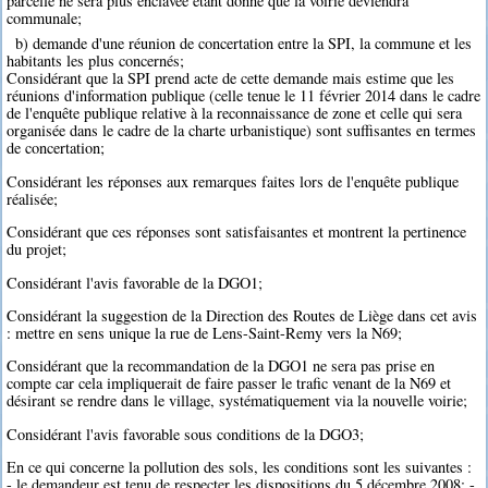
parcelle ne sera plus enclavée étant donné que la voirie deviendra
communale;
b) demande d'une réunion de concertation entre la SPI, la commune et les
habitants les plus concernés;
Considérant que la SPI prend acte de cette demande mais estime que les
réunions d'information publique (celle tenue le 11 février 2014 dans le cadre
de l'enquête publique relative à la reconnaissance de zone et celle qui sera
organisée dans le cadre de la charte urbanistique) sont suffisantes en termes
de concertation;
Considérant les réponses aux remarques faites lors de l'enquête publique
réalisée;
Considérant que ces réponses sont satisfaisantes et montrent la pertinence
du projet;
Considérant l'avis favorable de la DGO1;
Considérant la suggestion de la Direction des Routes de Liège dans cet avis
: mettre en sens unique la rue de Lens-Saint-Remy vers la N69;
Considérant que la recommandation de la DGO1 ne sera pas prise en
compte car cela impliquerait de faire passer le trafic venant de la N69 et
désirant se rendre dans le village, systématiquement via la nouvelle voirie;
Considérant l'avis favorable sous conditions de la DGO3;
En ce qui concerne la pollution des sols, les conditions sont les suivantes :
- le demandeur est tenu de respecter les dispositions du 5 décembre 2008; -