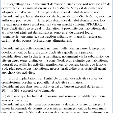
3. L'égouttage : a) un réclamant demande qu'une étude soit réalisée afin de
déterminer si la canalisation rue de Lens-Saint-Remy est de dimension
adéquate afin d'accueillir le surplus d'eau issu de l'îlot d'entreprises;
Considérant que la canalisation existante, rue de Lens-Saint-Remy, n'est pas
suffisante pour accueillir le surplus d'eau issu de l'îlot d'entreprises. Les
travaux nécessaires seront réalisés via un marché conjoint SPI-AIDE; 4.
Type d'activités : a) refus d'implantation, à proximité des habitations, des
activités qui génèrent des nuisances sonores et du charroi lourd
(menuiserie, ferronnerie, construction métallique, magasin, restaurant,
café...) et des odeurs (préparations alimentaires);
Considérant que cette demande ne remet nullement en cause le projet de
développement de la future zone d'activités qu'elle sera prise en
considération dans la charte urbanistique, notamment via la subdivision du
site en deux zones distinctes : la zone Nord, plus éloignée des habitations,
pourrait accueillir les activités mentionnées ci-dessus, tandis que la zone
Sud, plus proche des habitations, nécessiterait d'être plus restrictif quant
aux choix des activités;
b) refus d'implantation, sur l'entièreté du site, des activités suivantes :
crématorium, porcherie, poulailler et activités similaires;
Considérant que dans son procès-verbal du bureau exécutif du 25 avril
2014, la SPI a accepté cette demande;
c) demande que la charte d'urbanisme soit soumise préalablement pour
avis aux riverains;
Considérant que cette remarque concerne la deuxième phase du projet, à
savoir la demande de permis nécessaire à l'aménagement de la zone mais
que par ailleurs, la SPI a déjà prévu d'organiser une réunion d'information