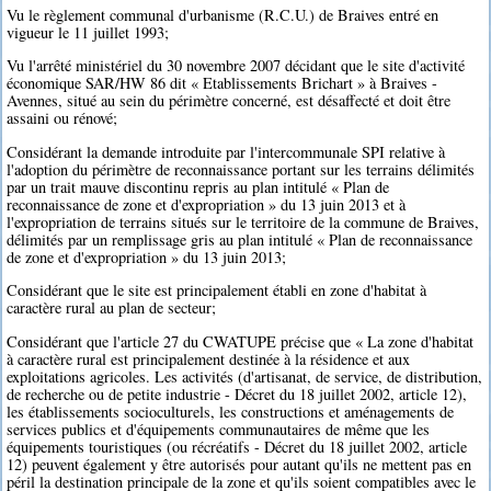
Vu le règlement communal d'urbanisme (R.C.U.) de Braives entré en
vigueur le 11 juillet 1993;
Vu l'arrêté ministériel du 30 novembre 2007 décidant que le site d'activité
économique SAR/HW 86 dit « Etablissements Brichart » à Braives -
Avennes, situé au sein du périmètre concerné, est désaffecté et doit être
assaini ou rénové;
Considérant la demande introduite par l'intercommunale SPI relative à
l'adoption du périmètre de reconnaissance portant sur les terrains délimités
par un trait mauve discontinu repris au plan intitulé « Plan de
reconnaissance de zone et d'expropriation » du 13 juin 2013 et à
l'expropriation de terrains situés sur le territoire de la commune de Braives,
délimités par un remplissage gris au plan intitulé « Plan de reconnaissance
de zone et d'expropriation » du 13 juin 2013;
Considérant que le site est principalement établi en zone d'habitat à
caractère rural au plan de secteur;
Considérant que l'article 27 du CWATUPE précise que « La zone d'habitat
à caractère rural est principalement destinée à la résidence et aux
exploitations agricoles. Les activités (d'artisanat, de service, de distribution,
de recherche ou de petite industrie - Décret du 18 juillet 2002, article 12),
les établissements socioculturels, les constructions et aménagements de
services publics et d'équipements communautaires de même que les
équipements touristiques (ou récréatifs - Décret du 18 juillet 2002, article
12) peuvent également y être autorisés pour autant qu'ils ne mettent pas en
péril la destination principale de la zone et qu'ils soient compatibles avec le