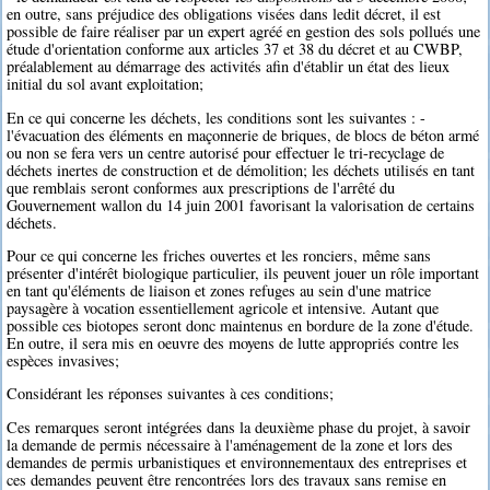
en outre, sans préjudice des obligations visées dans ledit décret, il est
possible de faire réaliser par un expert agréé en gestion des sols pollués une
étude d'orientation conforme aux articles 37 et 38 du décret et au CWBP,
préalablement au démarrage des activités afin d'établir un état des lieux
initial du sol avant exploitation;
En ce qui concerne les déchets, les conditions sont les suivantes : -
l'évacuation des éléments en maçonnerie de briques, de blocs de béton armé
ou non se fera vers un centre autorisé pour effectuer le tri-recyclage de
déchets inertes de construction et de démolition; les déchets utilisés en tant
que remblais seront conformes aux prescriptions de l'arrêté du
Gouvernement wallon du 14 juin 2001 favorisant la valorisation de certains
déchets.
Pour ce qui concerne les friches ouvertes et les ronciers, même sans
présenter d'intérêt biologique particulier, ils peuvent jouer un rôle important
en tant qu'éléments de liaison et zones refuges au sein d'une matrice
paysagère à vocation essentiellement agricole et intensive. Autant que
possible ces biotopes seront donc maintenus en bordure de la zone d'étude.
En outre, il sera mis en oeuvre des moyens de lutte appropriés contre les
espèces invasives;
Considérant les réponses suivantes à ces conditions;
Ces remarques seront intégrées dans la deuxième phase du projet, à savoir
la demande de permis nécessaire à l'aménagement de la zone et lors des
demandes de permis urbanistiques et environnementaux des entreprises et
ces demandes peuvent être rencontrées lors des travaux sans remise en