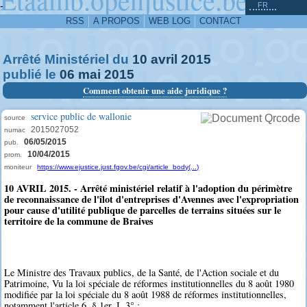
^
-
FR
RSS
A PROPOS
WEB LOG
CONTACT
Arrêté Ministériel du
10
avril
2015
publié le
06
mai
2015
Comment obtenir une aide juridique ?
service public de wallonie
source
2015027052
numac
06/05/2015
pub.
10/04/2015
prom.
moniteur
https://www.ejustice.just.fgov.be/cgi/article_body(...)
10 AVRIL 2015. - Arrêté ministériel relatif à l'adoption du périmètre
de reconnaissance de l'îlot d'entreprises d'Avennes avec l'expropriation
pour cause d'utilité publique de parcelles de terrains situées sur le
territoire de la commune de Braives
Le Ministre des Travaux publics, de la Santé, de l'Action sociale et du
Patrimoine, Vu la loi spéciale de réformes institutionnelles du 8 août 1980
modifiée par la loi spéciale du 8 août 1988 de réformes institutionnelles,
notamment l'article 6, § 1er, I, 3° ;