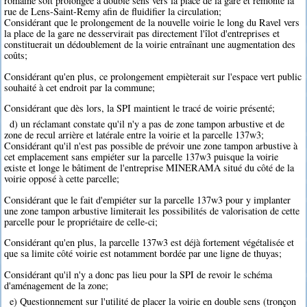
romaine soit prolongée à double sens vers la place de la gare et remonte la
rue de Lens-Saint-Remy afin de fluidifier la circulation;
Considérant que le prolongement de la nouvelle voirie le long du Ravel vers
la place de la gare ne desservirait pas directement l'îlot d'entreprises et
constituerait un dédoublement de la voirie entraînant une augmentation des
coûts;
Considérant qu'en plus, ce prolongement empièterait sur l'espace vert public
souhaité à cet endroit par la commune;
Considérant que dès lors, la SPI maintient le tracé de voirie présenté;
d) un réclamant constate qu'il n'y a pas de zone tampon arbustive et de
zone de recul arrière et latérale entre la voirie et la parcelle 137w3;
Considérant qu'il n'est pas possible de prévoir une zone tampon arbustive à
cet emplacement sans empiéter sur la parcelle 137w3 puisque la voirie
existe et longe le bâtiment de l'entreprise MINERAMA situé du côté de la
voirie opposé à cette parcelle;
Considérant que le fait d'empiéter sur la parcelle 137w3 pour y implanter
une zone tampon arbustive limiterait les possibilités de valorisation de cette
parcelle pour le propriétaire de celle-ci;
Considérant qu'en plus, la parcelle 137w3 est déjà fortement végétalisée et
que sa limite côté voirie est notamment bordée par une ligne de thuyas;
Considérant qu'il n'y a donc pas lieu pour la SPI de revoir le schéma
d'aménagement de la zone;
e) Questionnement sur l'utilité de placer la voirie en double sens (tronçon